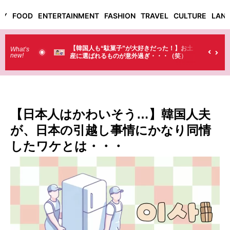
TY
FOOD
ENTERTAINMENT
FASHION
TRAVEL
CULTURE
LAN
駄菓子”が大好きだった！】お土
【そんなものまで買っていくの？】日
What’s
new!
ものが意外過ぎ・・・（笑）
ラストで韓国人が買うものがちょっと
（笑）
【日本人はかわいそう…】韓国人夫
が、日本の引越し事情にかなり同情
したワケとは・・・