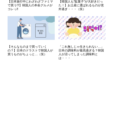
【日本旅行中にわざわざファミマ
【韓国人も“駄菓子”が大好きだっ
で買う!?】韓国人の本命グルメが
た！】お土産に選ばれるものが意
コレっ‼
外過ぎ・・・（笑）
【そんなものまで買っていく
「これ無しじゃ生きられない…」
の？】日本のドラストで韓国人が
日本の調味料が最高過ぎる？韓国
買うものがちょっと…（笑）
人が沼ってしまった調味料と
は・・・