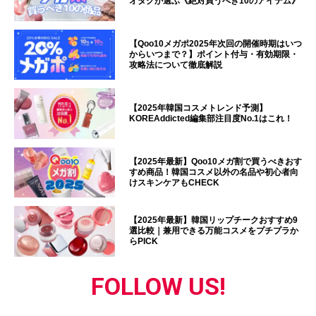
オタクが選ぶ《絶対買うべき10のアイテム》
【Qoo10メガポ2025年次回の開催時期はいつ
からいつまで？】ポイント付与・有効期限・
攻略法について徹底解説
【2025年韓国コスメトレンド予測】
KOREAddicted編集部注目度No.1はこれ！
【2025年最新】Qoo10メガ割で買うべきおす
すめ商品！韓国コスメ以外の名品や初心者向
けスキンケアもCHECK
【2025年最新】韓国リップチークおすすめ9
選比較｜兼用できる万能コスメをプチプラか
らPICK
FOLLOW US!