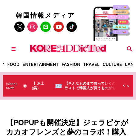
韓国情報メディア
TY
FOOD
ENTERTAINMENT
FASHION
TRAVEL
CULTURE
LAN
った！】お土
【そんなものまで買っていくの？】日本のド
What’s
new!
・・（笑）
ラストで韓国人が買うものがちょっと…
（笑）
【POPUPも開催決定】ジェラピケが
カカオフレンズと夢のコラボ！購入