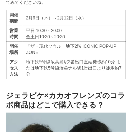
でみてくださいね。
開催
2月6日（木）～2月12日（水）
期間
営業
平日 10:30～20:00
時間
金土日10:30～20:30
開催
「ザ・現代ソウル」地下2階 ICONIC POP-UP
場所
ZONE
アク
地下鉄9号線汝矣島駅3番出口直結徒歩約10分 ま
セス
たは地下鉄5号線汝矣ナル駅1番出口より徒歩約7
方法
分
ジェラピケ×カカオフレンズのコラ
ボ商品はどこで購入できる？