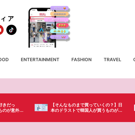
ディア
OOD
ENTERTAINMENT
FASHION
TRAVEL
いくの？】日
「これ無しじゃ生きられない…」日本
買うものがち
の調味料が最高過ぎる？韓国人が沼っ
てしまった調味料とは・・・