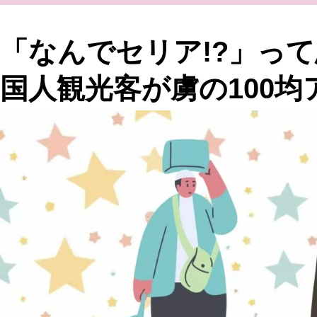
「なんでセリア!?」っ
国人観光客が虜の100