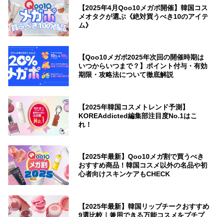
【2025年4月Qoo10メガポ開催】韓国コス
メオタクが選ぶ《絶対買うべき10のアイテ
ム》
【Qoo10メガポ2025年次回の開催時期は
いつからいつまで？】ポイント付与・有効
期限・攻略法について徹底解説
【2025年韓国コスメトレンド予測】
KOREAddicted編集部注目度No.1はこ
れ！
【2025年最新】Qoo10メガ割で買うべき
おすすめ商品！韓国コスメ以外の名品や初
心者向けスキンケアもCHECK
【2025年最新】韓国リップチークおすすめ
9選比較｜兼用できる万能コスメをプチプ