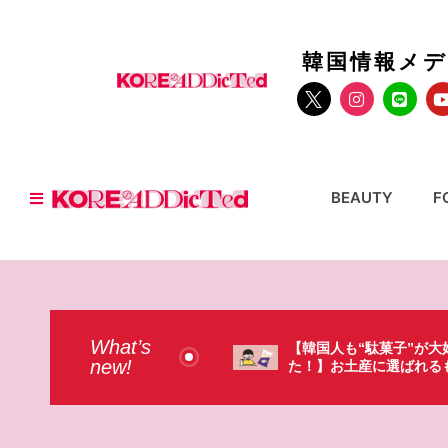
韓国情報メ
BEAUTY
F
What’s
国人も“駄菓子”が大好きだっ
【そんなものまで買って
new!
】お土産に選ばれるものが意外過
本のドラストで韓国人が
・・（笑）
ょっと…（笑）