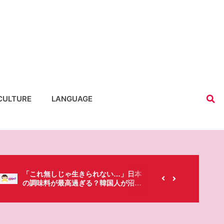
CULTURE
LANGUAGE
【韓国にもあるのに…】なぜ日本のセ
春シー
ブンイレブンが韓国人に人気なの？
「桜」
た・・・