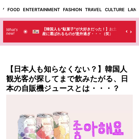
TY
FOOD
ENTERTAINMENT
FASHION
TRAVEL
CULTURE
LAN
で買う!?】
【韓国人も“駄菓子”が大好きだった！】お土
【
What’s
new!
産に選ばれるものが意外過ぎ・・・（笑）
ラ
（
【日本人も知らなくない？】韓国人
観光客が探してまで飲みたがる、日
本の自販機ジュースとは・・・？