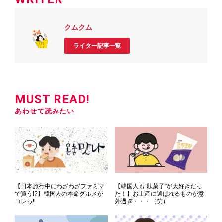
クムクム
ライター記事一覧
MUST READ!
あわせて読みたい
【日本旅行中にわざわざファミマ
【韓国人も“駄菓子”が大好きだっ
で買う!?】韓国人の本命グルメが
た！】お土産に選ばれるものが意
コレっ‼
外過ぎ・・・（笑）