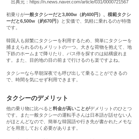
出典元：https://n.news.naver.com/article/031/0000721567
初乗りが
一般タクシーだと3,800w（約400円）、模範タクシ
ーだと6,500w（約670円）
と安価で、気軽に乗れるのが特徴
です。
韓国人も頻繁にタクシーを利用するため、簡単にタクシーを
捕まえられるのもメリットの一つ。大きな荷物を抱えて、地
下鉄のホームまで降りたり、バス停を探すのは結構疲れま
す。また、目的地の目の前まで行けるのも楽ですよね。
タクシーなら早朝深夜でも呼び出して乗ることができるの
で、時間を気にせず利用できます。
タクシーのデメリット
他の乗り物に比べると
料金が高いことが
デメリットのひとつ
です。また一般タクシーの運転手さんは日本語が話せない人
がほとんどなので、簡単な韓国語や行き先が書かれたメモな
どを用意しておく必要があります。