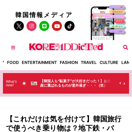
韓国情報メディア
TY
FOOD
ENTERTAINMENT
FASHION
TRAVEL
CULTURE
LAN
だった！】お土
【そんなものまで買っていくの？】日本のド
What’s
new!
・・・（笑）
ラストで韓国人が買うものがちょっと…
（笑）
【これだけは気を付けて】韓国旅行
で使うべき乗り物は？地下鉄・バ