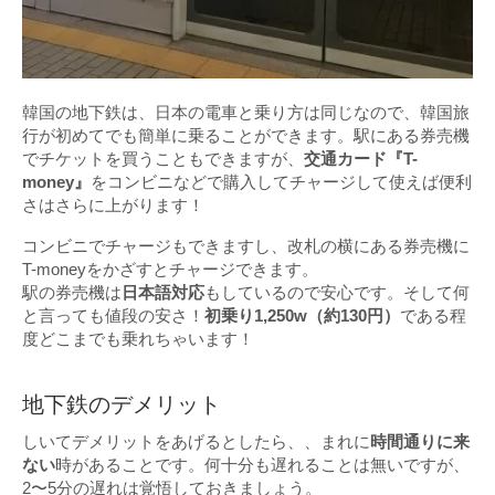
韓国の地下鉄は、日本の電車と乗り方は同じなので、韓国旅
行が初めてでも簡単に乗ることができます。駅にある券売機
でチケットを買うこともできますが、
交通カード『T-
money』
をコンビニなどで購入してチャージして使えば便利
さはさらに上がります！
コンビニでチャージもできますし、改札の横にある券売機に
T-moneyをかざすとチャージできます。
駅の券売機は
日本語対応
もしているので安心です。そして何
と言っても値段の安さ！
初乗り1,250w（約130円）
である程
度どこまでも乗れちゃいます！
地下鉄のデメリット
しいてデメリットをあげるとしたら、、まれに
時間通りに来
ない
時があることです。何十分も遅れることは無いですが、
2〜5分の遅れは覚悟しておきましょう。