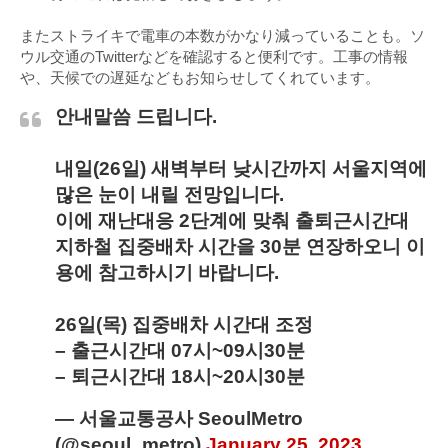
またストライキで電車の本数がかなり減っていることも。ソ
ウル交通のTwitterなどを確認すると便利です。工事の情報
や、天候での遅延などもお知らせしてくれています。
안내말씀 드립니다.
내일(26일) 새벽부터 낮시간까지 서울지역에
많은 눈이 내릴 전망입니다.
이에 재난대응 2단계에 맞춰 출퇴근시간대
지하철 집중배차 시간을 30분 연장하오니 이
용에 참고하시기 바랍니다.
26일(목) 집중배차 시간대 조정
– 출근시간대 07시~09시30분
– 퇴근시간대 18시~20시30분
— 서울교통공사 SeoulMetro
(@seoul_metro)
January 25, 2023