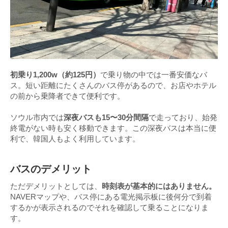
初乗り1,200w（約125円）
で乗り物の中では一番安価なバ
ス。短い距離にたくさんのバス停があるので、お店やホテル
の前から乗降者できて便利です。
ソウル市内では
深夜バスも15〜30分間隔
で走っており、始発
終電がない時も安く移動できます。この深夜バスは本当に便
利で、韓国人もよく利用しています。
バスのデメリット
ただデメリットとしては、
時刻表が基本的にはありません。
NAVERマップや、バス停にある電光掲示板に後何分で到着
するかが表示されるのでそれを確認して乗ることになりま
す。