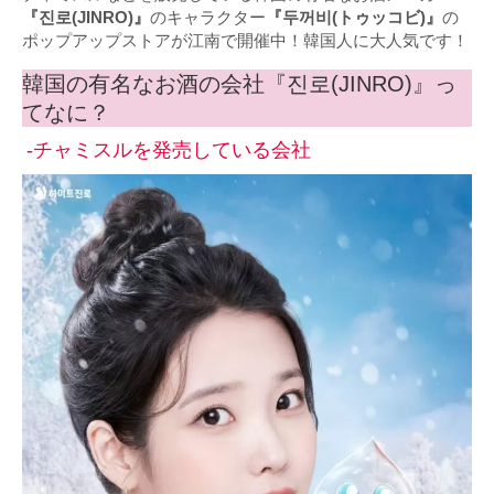
『진로(JINRO)』
のキャラクター
『두꺼비(トゥッコビ)』
の
ポップアップストアが江南で開催中！韓国人に大人気です！
韓国の有名なお酒の会社『진로(JINRO)』っ
てなに？
-チャミスルを発売している会社