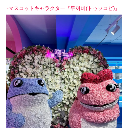
-マスコットキャラクター『두꺼비(トゥッコビ)』