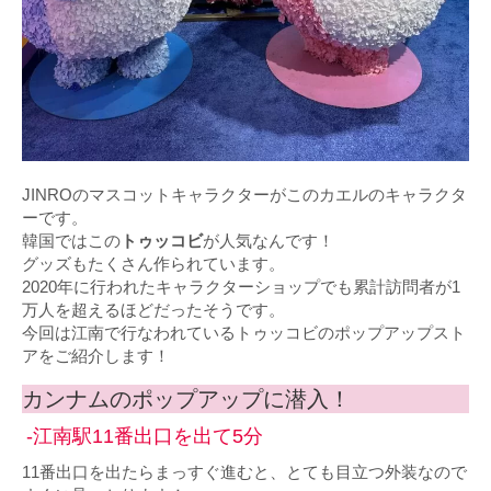
JINROのマスコットキャラクターがこのカエルのキャラクタ
ーです。
韓国ではこの
トゥッコビ
が人気なんです！
グッズもたくさん作られています。
2020年に行われたキャラクターショップでも累計訪問者が1
万人を超えるほどだったそうです。
今回は江南で行なわれているトゥッコビのポップアップスト
アをご紹介します！
カンナムのポップアップに潜入！
-江南駅11番出口を出て5分
11番出口を出たらまっすぐ進むと、とても目立つ外装なので