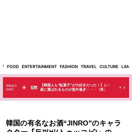
TY
FOOD
ENTERTAINMENT
FASHION
TRAVEL
CULTURE
LAN
った！】お土
【そんなものまで買っていくの？】日本のド
What’s
new!
・・（笑）
ラストで韓国人が買うものがちょっと…
（笑）
韓国の有名なお酒“JINRO”のキャラ