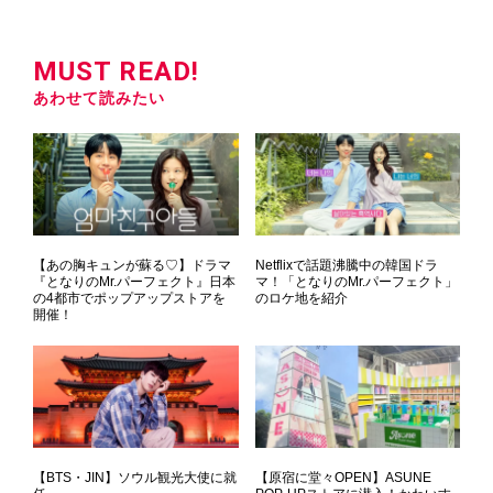
MUST READ!
あわせて読みたい
【あの胸キュンが蘇る♡】ドラマ
Netflixで話題沸騰中の韓国ドラ
『となりのMr.パーフェクト』日本
マ！「となりのMr.パーフェクト」
の4都市でポップアップストアを
のロケ地を紹介
開催！
【BTS・JIN】ソウル観光大使に就
【原宿に堂々OPEN】ASUNE