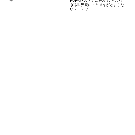
任
POP-UPストアに潜入！かわいす
ぎる世界観にトキメキがとまらな
い・・・♡