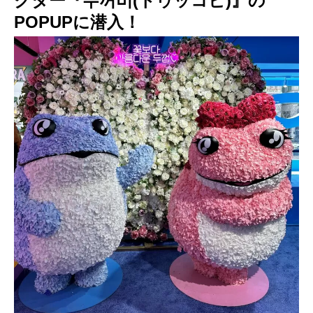
クター『두꺼비(トゥッコビ)』の
POPUPに潜入！