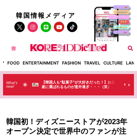
韓国情報メディア
TY
FOOD
ENTERTAINMENT
FASHION
TRAVEL
CULTURE
LAN
だった！】お土
【そんなものまで買っていくの？】日本のド
What’s
new!
・・・（笑）
ラストで韓国人が買うものがちょっと…
（笑）
韓国初！ディズニーストアが2023年
オープン決定で世界中のファンが注