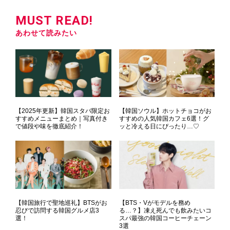
MUST READ!
あわせて読みたい
【2025年更新】韓国スタバ限定お
【韓国ソウル】ホットチョコがお
すすめメニューまとめ｜写真付き
すすめの人気韓国カフェ6選！グ
で値段や味を徹底紹介！
ッと冷える日にぴったり…♡
【韓国旅行で聖地巡礼】BTSがお
【BTS・Vがモデルを務め
忍びで訪問する韓国グルメ店3
る…？】凍え死んでも飲みたいコ
選！
スパ最強の韓国コーヒーチェーン
3選