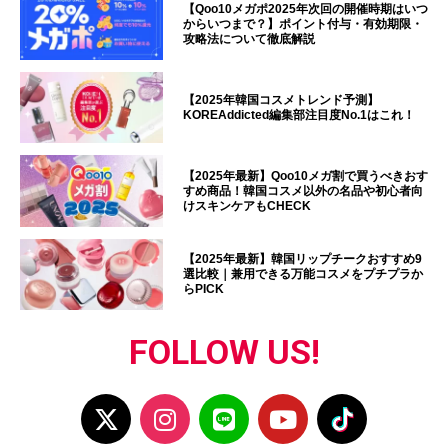
【Qoo10メガポ2025年次回の開催時期はいつ
からいつまで？】ポイント付与・有効期限・
攻略法について徹底解説
【2025年韓国コスメトレンド予測】
KOREAddicted編集部注目度No.1はこれ！
【2025年最新】Qoo10メガ割で買うべきおす
すめ商品！韓国コスメ以外の名品や初心者向
けスキンケアもCHECK
【2025年最新】韓国リップチークおすすめ9
選比較｜兼用できる万能コスメをプチプラか
らPICK
FOLLOW US!