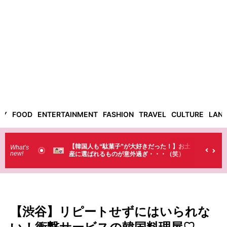
TY
FOOD
ENTERTAINMENT
FASHION
TRAVEL
CULTURE
LAN
だった！】お土
【そんなものまで買っていくの？】日本のド
What’s
new!
・・（笑）
ラストで韓国人が買うものがちょっと…
（笑）
【渋谷】リピートせずにはいられな