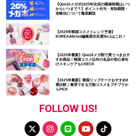
【Qoo10メガポ2025年次回の開催時期はいつ
からいつまで？】ポイント付与・有効期限・
攻略法について徹底解説
【2025年韓国コスメトレンド予測】
KOREAddicted編集部注目度No.1はこれ！
【2025年最新】Qoo10メガ割で買うべきおす
すめ商品！韓国コスメ以外の名品や初心者向
けスキンケアもCHECK
【2025年最新】韓国リップチークおすすめ9
選比較｜兼用できる万能コスメをプチプラか
らPICK
FOLLOW US!