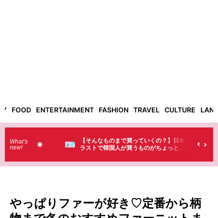
TY
FOOD
ENTERTAINMENT
FASHION
TRAVEL
CULTURE
LAN
った！】お土
【そんなものまで買っていくの？】日本のド
What’s
new!
・・（笑）
ラストで韓国人が買うものがちょっと…
（笑）
やっぱりファーが好き♡定番から柄