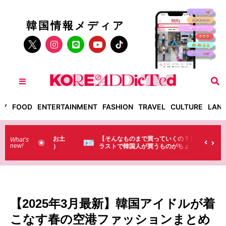
韓国情報メディア
TY
FOOD
ENTERTAINMENT
FASHION
TRAVEL
CULTURE
LAN
った！】お土
【そんなものまで買っていくの？】日本のド
What’s
new!
・・（笑）
ラストで韓国人が買うものがちょっと…
（笑）
【2025年3月最新】韓国アイドルが着
こなす春の空港ファッションまとめ