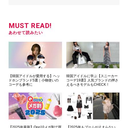
MUST READ!
あわせて読みたい
【韓国アイドルが愛用する】ヘッ
韓国アイドルに学ぶ【スニーカー
ドホンブランド5選｜小物使いの
コーデ19選】人気ブランドの押さ
コーデも参考に
えるべきモデルもCHECK！
【2025年最新】Qoo10メガ割で買
【2025年もブームが止まらない