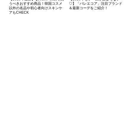
うべきおすすめ商品！韓国コスメ
♡】「バレエコア」注目ブランド
以外の名品や初心者向けスキンケ
＆最新コーデをご紹介！
アもCHECK