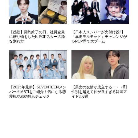
【感動】契約終了の日、社員全員
【日本人メンバーが火付け役‼】
に贈り物をしたK-POPスターの粋
「暴走モルモット」チャレンジが
な別れ方
K-POP界で大ブーム
【2025年最新】SEVENTEENメン
【男女の友情が成立する・・・⁉】
バーのMBTIをご紹介！気になる恋
性別を超えて仲が良すぎる韓国ア
愛観や結婚観もチェック
イドル3選