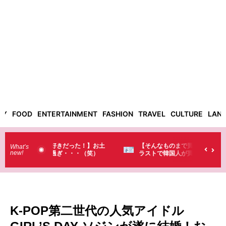
TY
FOOD
ENTERTAINMENT
FASHION
TRAVEL
CULTURE
LAN
った！】お土
【そんなものまで買っていくの？】日本のド
What’s
new!
・・（笑）
ラストで韓国人が買うものがちょっと…
（笑）
K-POP第二世代の人気アイドル