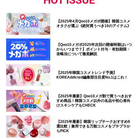
【2025年4月Qoo10メガポ開催】韓国コスメ
オタクが選ぶ《絶対買うべき10のアイテム》
【Qoo10メガポ2025年次回の開催時期はいつ
からいつまで？】ポイント付与・有効期限・
攻略法について徹底解説
【2025年韓国コスメトレンド予測】
KOREAddicted編集部注目度No.1はこれ！
【2025年最新】Qoo10メガ割で買うべきおす
すめ商品！韓国コスメ以外の名品や初心者向
けスキンケアもCHECK
【2025年最新】韓国リップチークおすすめ9
選比較｜兼用できる万能コスメをプチプラか
らPICK