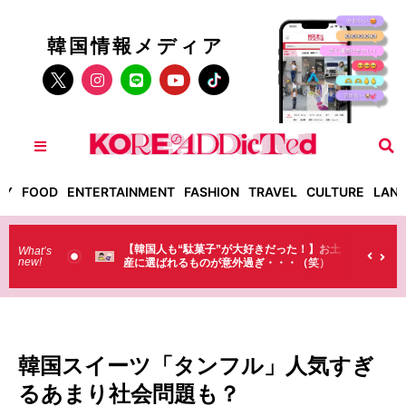
韓国情報メディア
TY
FOOD
ENTERTAINMENT
FASHION
TRAVEL
CULTURE
LAN
も“駄菓子”が大好きだった！】お土
【そんなものまで買っていくの？
What’s
new!
れるものが意外過ぎ・・・（笑）
ラストで韓国人が買うものがちょ
（笑）
韓国スイーツ「タンフル」人気すぎ
るあまり社会問題も？