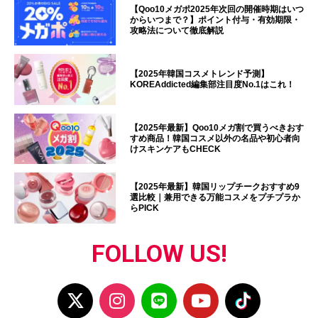
【Qoo10メガポ2025年次回の開催時期はいつ
からいつまで？】ポイント付与・有効期限・
攻略法について徹底解説
【2025年韓国コスメトレンド予測】
KOREAddicted編集部注目度No.1はこれ！
【2025年最新】Qoo10メガ割で買うべきおす
すめ商品！韓国コスメ以外の名品や初心者向
けスキンケアもCHECK
【2025年最新】韓国リップチークおすすめ9
選比較｜兼用できる万能コスメをプチプラか
らPICK
FOLLOW US!