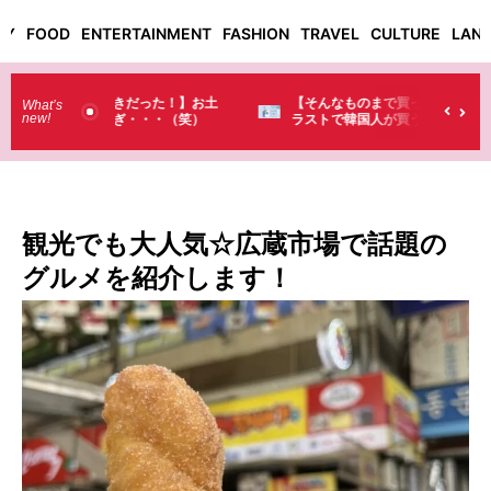
TY
FOOD
ENTERTAINMENT
FASHION
TRAVEL
CULTURE
LAN
った！】お土
【そんなものまで買っていくの？】日本のド
What’s
new!
・・（笑）
ラストで韓国人が買うものがちょっと…
（笑）
観光でも大人気☆広蔵市場で話題の
グルメを紹介します！