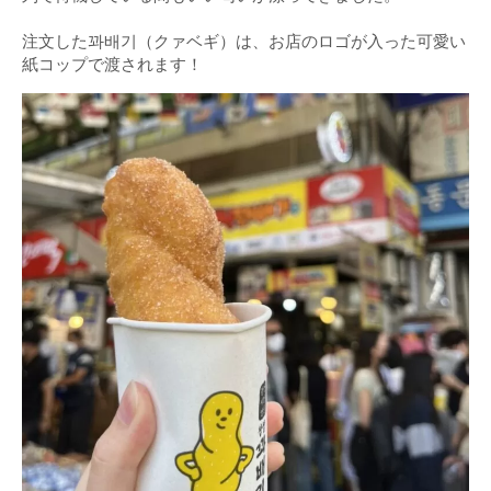
注文した꽈배기（クァベギ）は、お店のロゴが入った可愛い
紙コップで渡されます！