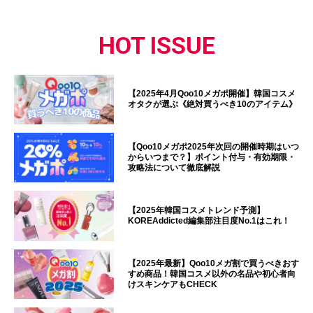
HOT ISSUE
【2025年4月Qoo10メガポ開催】韓国コスメ
オタクが選ぶ《絶対買うべき10のアイテム》
【Qoo10メガポ2025年次回の開催時期はいつ
からいつまで？】ポイント付与・有効期限・
攻略法について徹底解説
【2025年韓国コスメトレンド予測】
KOREAddicted編集部注目度No.1はこれ！
【2025年最新】Qoo10メガ割で買うべきおす
すめ商品！韓国コスメ以外の名品や初心者向
けスキンケアもCHECK