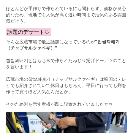
ほとんどが手作りで作られているにも関わらず、価格が良心
的なため、現地でも人気が高く遅い時間まで活気のある雰囲
気だそう。
話題のデザート♡
そんな広蔵市場で最近話題になっているのが
”찹쌀꽈배기
（チャプサルクァベギ）”
찹쌀꽈배기とはもち米で作られたねじり揚げドーナツのこと
を言います！
広蔵市場の찹쌀꽈배기（チャプサルクァベギ）は韓国のテレ
ビでも紹介されていて休日はもちろん、平日に行っても列を
作って買うほど人気なんだとか。
そのため列を示す看板が既に設置されていましたㅎㅎ