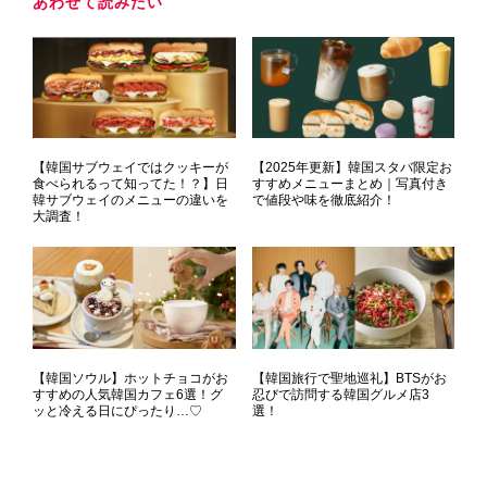
あわせて読みたい
【韓国サブウェイではクッキーが
【2025年更新】韓国スタバ限定お
食べられるって知ってた！？】日
すすめメニューまとめ｜写真付き
韓サブウェイのメニューの違いを
で値段や味を徹底紹介！
大調査！
【韓国ソウル】ホットチョコがお
【韓国旅行で聖地巡礼】BTSがお
すすめの人気韓国カフェ6選！グ
忍びで訪問する韓国グルメ店3
ッと冷える日にぴったり…♡
選！