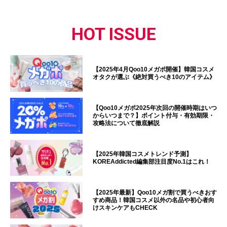
HOT ISSUE
【2025年4月Qoo10メガポ開催】韓国コスメ
オタクが選ぶ《絶対買うべき10のアイテム》
【Qoo10メガポ2025年次回の開催時期はいつ
からいつまで？】ポイント付与・有効期限・
攻略法について徹底解説
【2025年韓国コスメトレンド予測】
KOREAddicted編集部注目度No.1はこれ！
【2025年最新】Qoo10メガ割で買うべきおす
すめ商品！韓国コスメ以外の名品や初心者向
けスキンケアもCHECK