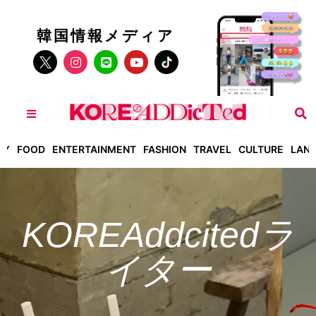
韓国情報メディア
TY
FOOD
ENTERTAINMENT
FASHION
TRAVEL
CULTURE
LAN
KOREAddcitedラ
イター