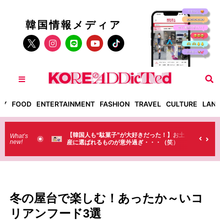
韓国情報メディア
TY
FOOD
ENTERTAINMENT
FASHION
TRAVEL
CULTURE
LAN
が大好きだった！】お土
【そんなものまで買っていくの？】日本のド
What’s
new!
外過ぎ・・・（笑）
ラストで韓国人が買うものがちょっと…
（笑）
冬の屋台で楽しむ！あったか～いコ
リアンフード3選