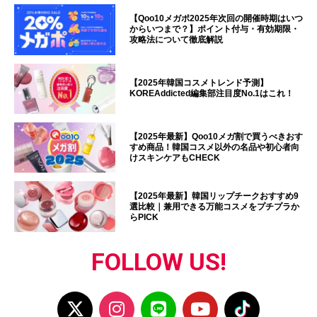
【Qoo10メガポ2025年次回の開催時期はいつ
からいつまで？】ポイント付与・有効期限・
攻略法について徹底解説
【2025年韓国コスメトレンド予測】
KOREAddicted編集部注目度No.1はこれ！
【2025年最新】Qoo10メガ割で買うべきおす
すめ商品！韓国コスメ以外の名品や初心者向
けスキンケアもCHECK
【2025年最新】韓国リップチークおすすめ9
選比較｜兼用できる万能コスメをプチプラか
らPICK
FOLLOW US!