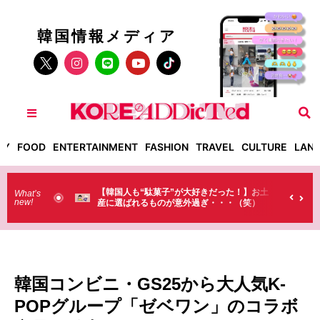
韓国情報メディア
TY
FOOD
ENTERTAINMENT
FASHION
TRAVEL
CULTURE
LAN
【韓国人も“駄菓子”が大好きだった！】お土
【そんなものまで買
What’s
new!
産に選ばれるものが意外過ぎ・・・（笑）
ラストで韓国人が買
（笑）
韓国コンビニ・GS25から大人気K-
POPグループ「ゼベワン」のコラボ