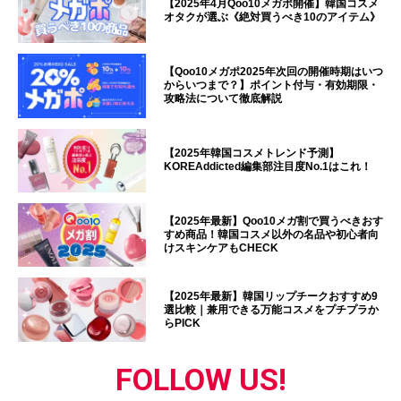
【2025年4月Qoo10メガポ開催】韓国コスメ
オタクが選ぶ《絶対買うべき10のアイテム》
【Qoo10メガポ2025年次回の開催時期はいつ
からいつまで？】ポイント付与・有効期限・
攻略法について徹底解説
【2025年韓国コスメトレンド予測】
KOREAddicted編集部注目度No.1はこれ！
【2025年最新】Qoo10メガ割で買うべきおす
すめ商品！韓国コスメ以外の名品や初心者向
けスキンケアもCHECK
【2025年最新】韓国リップチークおすすめ9
選比較｜兼用できる万能コスメをプチプラか
らPICK
FOLLOW US!