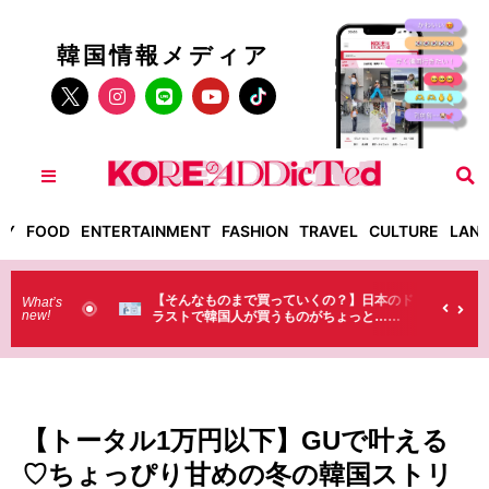
韓国情報メディア
TY
FOOD
ENTERTAINMENT
FASHION
TRAVEL
CULTURE
LAN
った！】お土
【そんなものまで買っていくの？】日本のド
What’s
new!
・・（笑）
ラストで韓国人が買うものがちょっと…
（笑）
【トータル1万円以下】GUで叶える
♡ちょっぴり甘めの冬の韓国ストリ