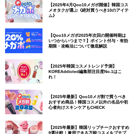
【2025年4月Qoo10メガポ開催】韓国コス
メオタクが選ぶ《絶対買うべき10のアイテ
ム》
【Qoo10メガポ2025年次回の開催時期は
いつからいつまで？】ポイント付与・有効
期限・攻略法について徹底解説
【2025年韓国コスメトレンド予測】
KOREAddicted編集部注目度No.1はこ
れ！
【2025年最新】Qoo10メガ割で買うべき
おすすめ商品！韓国コスメ以外の名品や初
心者向けスキンケアもCHECK
【2025年最新】韓国リップチークおすすめ
9選比較｜兼用できる万能コスメをプチプ