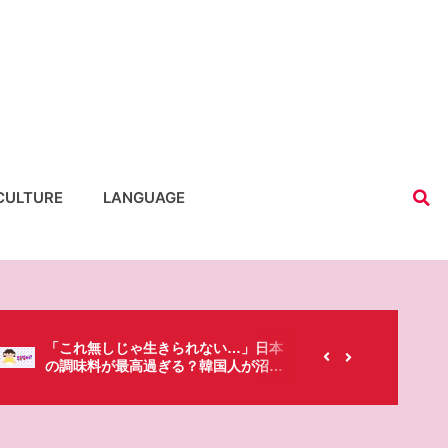
CULTURE
LANGUAGE
【韓国にもあるのに…】なぜ日本のセ
春シーズ
ブンイレブンが韓国人に人気なの？
「桜」で
た・・・!