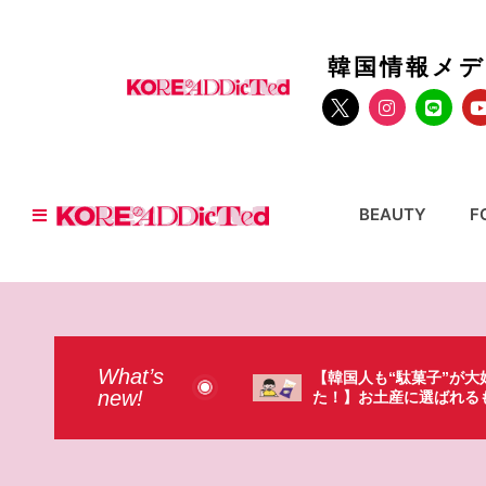
韓国情報メ
BEAUTY
F
What’s
国人も“駄菓子”が大好きだっ
【そんなものまで買って
new!
】お土産に選ばれるものが意外過
本のドラストで韓国人が
・・（笑）
ょっと…（笑）