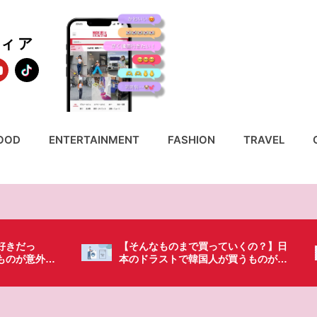
ディア
OOD
ENTERTAINMENT
FASHION
TRAVEL
いくの？】日
「これ無しじゃ生きられない…」日本
買うものがち
の調味料が最高過ぎる？韓国人が沼っ
てしまった調味料とは・・・