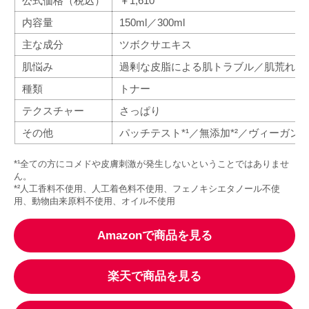
公式価格（税込）
￥1,610
内容量
150ml／300ml
主な成分
ツボクサエキス
肌悩み
過剰な皮脂による肌トラブル／肌荒れ／
種類
トナー
テクスチャー
さっぱり
その他
パッチテスト*¹／無添加*²／ヴィーガン
*¹全ての方にコメドや皮膚刺激が発生しないということではありませ
ん。
*²人工香料不使用、人工着色料不使用、フェノキシエタノール不使
用、動物由来原料不使用、オイル不使用
Amazonで商品を見る
楽天で商品を見る