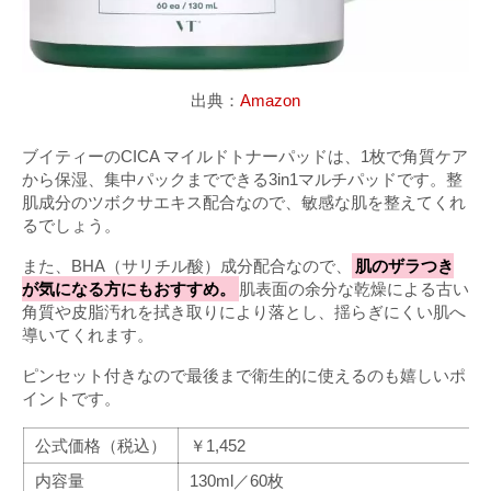
出典：
Amazon
ブイティーのCICA マイルドトナーパッドは、1枚で角質ケア
から保湿、集中パックまでできる3in1マルチパッドです。整
肌成分のツボクサエキス配合なので、敏感な肌を整えてくれ
るでしょう。
また、BHA（サリチル酸）成分配合なので、
肌のザラつき
が気になる方にもおすすめ。
肌表面の余分な乾燥による古い
角質や皮脂汚れを拭き取りにより落とし、揺らぎにくい肌へ
導いてくれます。
ピンセット付きなので最後まで衛生的に使えるのも嬉しいポ
イントです。
公式価格（税込）
￥1,452
内容量
130ml／60枚