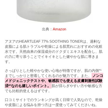
出典：
Amazon
アヌアのHEARTLEAF 77% SOOTHING TONERは、過剰な
皮脂による肌トラブルや乾燥による肌荒れにおすすめの化粧
水です。天然由来の保湿成分のドクダミエキスを配合し、肌
の力に寄り添うことでイキイキとした健やかな肌に導きま
す。
さっぱりとした軽やかな使い心地が特徴ですが、肌の内側*¹
までしっかりと密着してくれるのが魅力です。また、
ノンコ
メドジェニックテストや、敏感肌でも使える皮膚刺激性試験
済*²なのも嬉しいポイント。
肌が揺らぎやすい方や敏感な方
でも比較的使えるはずです。
口コミサイトでのランキングが高く日韓で人気なので、乾燥
や皮脂による悩みを持つ方は一度使ってみてくださいね。