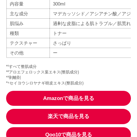
内容量
300ml
主な成分
マデカッソシド／アシアチン酸／アジア
肌悩み
過剰な皮脂による肌トラブル／肌荒れ
種類
トナー
テクスチャー
さっぱり
その他
ー
*¹すべて整肌成分
*²アロエフェロックス葉エキス(整肌成分)
*³剥離剤
*⁴セイヨウシロヤナギ樹皮エキス(整肌成分)
Amazonで商品を見る
楽天で商品を見る
Qoo10で商品を見る