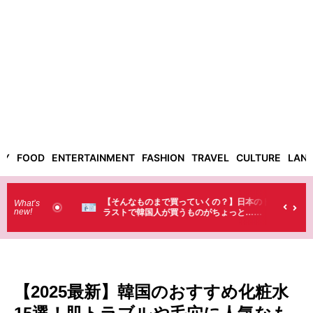
TY
FOOD
ENTERTAINMENT
FASHION
TRAVEL
CULTURE
LAN
った！】お土
【そんなものまで買っていくの？】日本のド
What’s
new!
・・（笑）
ラストで韓国人が買うものがちょっと…
（笑）
【2025最新】韓国のおすすめ化粧水