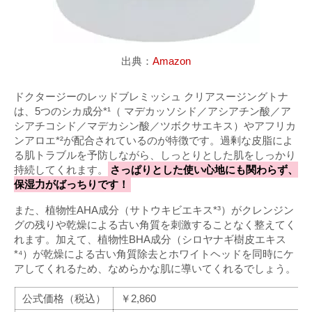
出典：
Amazon
ドクタージーのレッドブレミッシュ クリアスージングトナ
は、5つのシカ成分*¹（ マデカッソシド／アシアチン酸／ア
シアチコシド／マデカシン酸／ツボクサエキス）やアフリカ
ンアロエ*²が配合されているのが特徴です。過剰な皮脂によ
る肌トラブルを予防しながら、しっとりとした肌をしっかり
持続してくれます。
さっぱりとした使い心地にも関わらず、
保湿力がばっちりです！
また、植物性AHA成分（サトウキビエキス*³）がクレンジン
グの残りや乾燥による古い角質を刺激することなく整えてく
れます。加えて、植物性BHA成分（シロヤナギ樹皮エキス
*⁴）が乾燥による古い角質除去とホワイトヘッドを同時にケ
アしてくれるため、なめらかな肌に導いてくれるでしょう。
公式価格（税込）
￥2,860