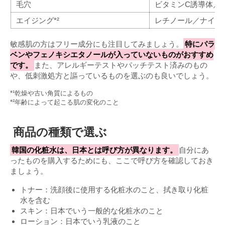
毛穴
ビタミンC誘導体／
エイジング*²
レチノール／ナイア
敏感肌の方はフリー成分にも注目してみましょう。
特にパラ
ベンやフェノキシエタノールが入っていないものがおすすめ
です。
また、アレルギーテストやパッチテスト済みのもの
や、低刺激処方と謳っているものを選ぶのも良いでしょう。
*¹乾燥や古い角質によるもの
*²年齢によって起こる肌の変化のこと
商品の種類で選ぶ
韓国の化粧水は、日本とは呼び方が異なります。
自分にあ
ったものを購入するためにも、ここで呼び方を確認しておき
ましょう。
トナー：洗顔後に使用する化粧水のこと、拭き取り化粧
水を含む
スキン：日本でいう一般的な化粧水のこと
ローション：日本でいう乳液のこと