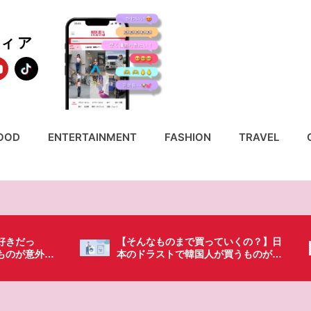
ディア
OOD
ENTERTAINMENT
FASHION
TRAVEL
ていくの？】日
「これ無しじゃ生きられない…」日本
が買うものがち
の調味料が最高過ぎる？韓国人が沼っ
てしまった調味料とは・・・