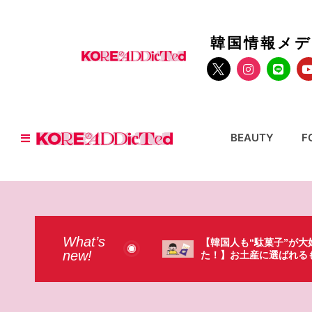
韓国情報メ
BEAUTY
F
What’s
韓国人も“駄菓子”が大好きだっ
【そんなものまで買っ
new!
！】お土産に選ばれるものが意外過
本のドラストで韓国人
・・・（笑）
ょっと…（笑）