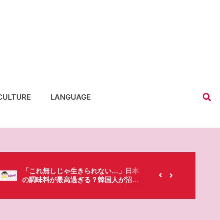
CULTURE
LANGUAGE
【韓国にもあるのに…】なぜ日本のセ
春シ
ブンイレブンが韓国人に人気なの？
「桜
た・・