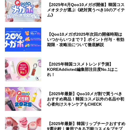
【2025年4月Qoo10メガポ開催】韓国コス
メオタクが選ぶ《絶対買うべき10のアイテ
ム》
【Qoo10メガポ2025年次回の開催時期は
いつからいつまで？】ポイント付与・有効
期限・攻略法について徹底解説
【2025年韓国コスメトレンド予測】
KOREAddicted編集部注目度No.1はこ
れ！
【2025年最新】Qoo10メガ割で買うべき
おすすめ商品！韓国コスメ以外の名品や初
心者向けスキンケアもCHECK
【2025年最新】韓国リップチークおすすめ
9選比較｜兼用できる万能コスメをプチプ