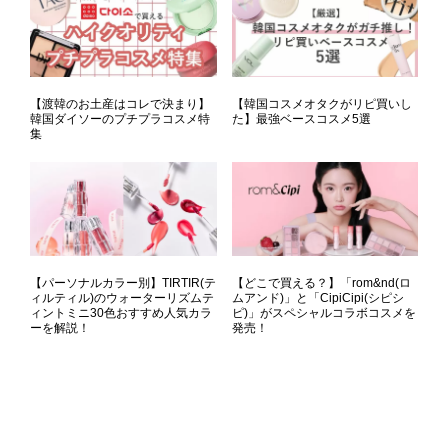
【渡韓のお土産はコレで決まり】
【韓国コスメオタクがリピ買いし
韓国ダイソーのプチプラコスメ特
た】最強ベースコスメ5選
集
【パーソナルカラー別】TIRTIR(テ
【どこで買える？】「rom&nd(ロ
ィルティル)のウォーターリズムテ
ムアンド)」と「CipiCipi(シピシ
ィントミニ30色おすすめ人気カラ
ピ)」がスペシャルコラボコスメを
ーを解説！
発売！