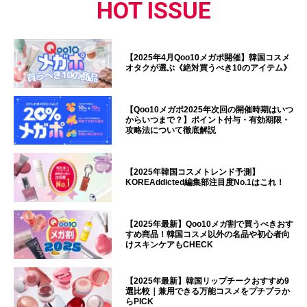
HOT ISSUE
【2025年4月Qoo10メガポ開催】韓国コスメ
オタクが選ぶ《絶対買うべき10のアイテム》
【Qoo10メガポ2025年次回の開催時期はいつ
からいつまで？】ポイント付与・有効期限・
攻略法について徹底解説
【2025年韓国コスメトレンド予測】
KOREAddicted編集部注目度No.1はこれ！
【2025年最新】Qoo10メガ割で買うべきおす
すめ商品！韓国コスメ以外の名品や初心者向
けスキンケアもCHECK
【2025年最新】韓国リップチークおすすめ9
選比較｜兼用できる万能コスメをプチプラか
らPICK