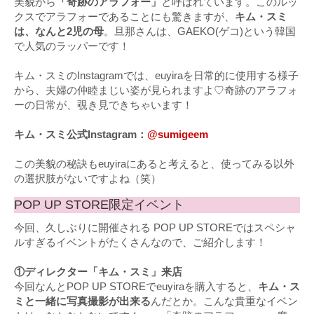
美貌から
「奇跡のアラフォー」
と呼ばれています。このルッ
クスでアラフォーであることにも驚きますが、
キム・スミ
は、なんと2児の母
。旦那さんは、GAEKO(ゲコ)という韓国
で人気のラッパーです！
キム・スミのInstagramでは、euyiraを日常的に使用する様子
から、夫婦の仲睦まじい姿が見られますよ♡奇跡のアラフォ
ーの日常が、覗き見できちゃいます！
キム・スミ公式Instagram：
@sumigeem
この美貌の秘訣もeuyiraにあると考えると、使ってみる以外
の選択肢がないですよね（笑）
POP UP STORE限定イベント
今回、久しぶりに開催される POP UP STOREではスペシャ
ルすぎるイベントがたくさんなので、ご紹介します！
①ディレクター「キム・スミ」来店
今回なんとPOP UP STOREでeuyiraを購入すると、
キム・ス
ミと一緒に写真撮影が出来る
んだとか。こんな貴重なイベン