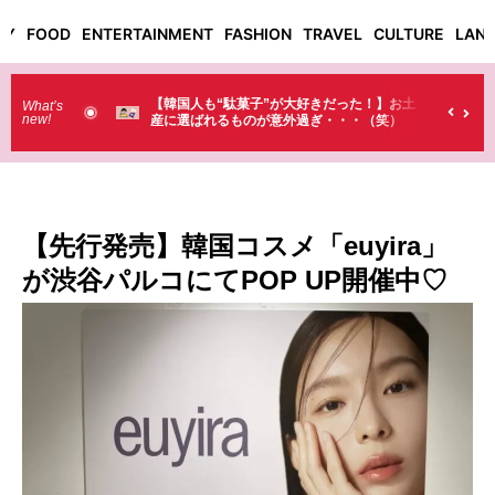
TY
FOOD
ENTERTAINMENT
FASHION
TRAVEL
CULTURE
LAN
だった！】お土
【そんなものまで買っていくの？】日本のド
What’s
new!
・・（笑）
ラストで韓国人が買うものがちょっと…
（笑）
【先行発売】韓国コスメ「euyira」
が渋谷パルコにてPOP UP開催中♡