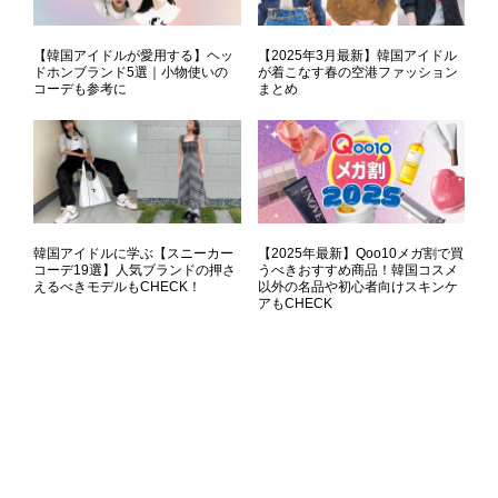
【韓国アイドルが愛用する】ヘッ
【2025年3月最新】韓国アイドル
ドホンブランド5選｜小物使いの
が着こなす春の空港ファッション
コーデも参考に
まとめ
韓国アイドルに学ぶ【スニーカー
【2025年最新】Qoo10メガ割で買
コーデ19選】人気ブランドの押さ
うべきおすすめ商品！韓国コスメ
えるべきモデルもCHECK！
以外の名品や初心者向けスキンケ
アもCHECK