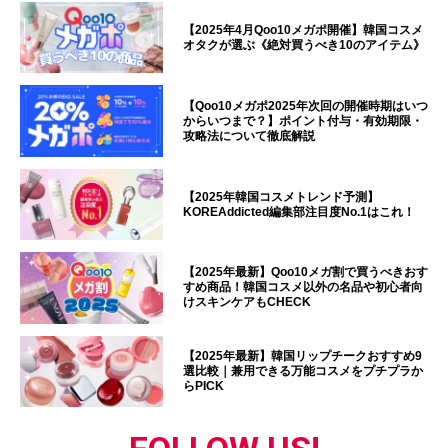
【2025年4月Qoo10メガポ開催】韓国コスメ
オタクが選ぶ《絶対買うべき10のアイテム》
【Qoo10メガポ2025年次回の開催時期はいつ
からいつまで？】ポイント付与・有効期限・
攻略法について徹底解説
【2025年韓国コスメトレンド予測】
KOREAddicted編集部注目度No.1はこれ！
【2025年最新】Qoo10メガ割で買うべきおす
すめ商品！韓国コスメ以外の名品や初心者向
けスキンケアもCHECK
【2025年最新】韓国リップチークおすすめ9
選比較｜兼用できる万能コスメをプチプラか
らPICK