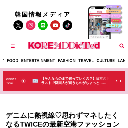
韓国情報メディア
TY
FOOD
ENTERTAINMENT
FASHION
TRAVEL
CULTURE
LAN
った！】お土
【そんなものまで買っていくの？】日本のド
What’s
new!
・・（笑）
ラストで韓国人が買うものがちょっと…
（笑）
デニムに熱視線♡思わずマネしたく
なるTWICEの最新空港ファッション