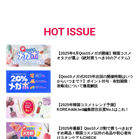
HOT ISSUE
【2025年4月Qoo10メガポ開催】韓国コスメ
オタクが選ぶ《絶対買うべき10のアイテム》
【Qoo10メガポ2025年次回の開催時期はいつ
からいつまで？】ポイント付与・有効期限・
攻略法について徹底解説
【2025年韓国コスメトレンド予測】
KOREAddicted編集部注目度No.1はこれ！
【2025年最新】Qoo10メガ割で買うべきおす
すめ商品！韓国コスメ以外の名品や初心者向
けスキンケアもCHECK