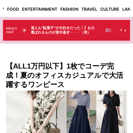
TY
FOOD
ENTERTAINMENT
FASHION
TRAVEL
CULTURE
LAN
った！】お土
【そんなものまで買っていくの？】日本のド
What’s
new!
・・（笑）
ラストで韓国人が買うものがちょっと…
（笑）
【ALL1万円以下】1枚でコーデ完
成！夏のオフィスカジュアルで大活
躍するワンピース