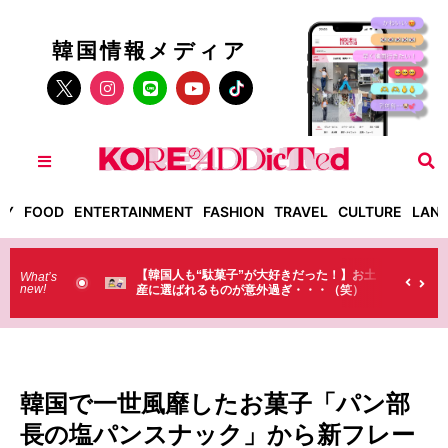
韓国情報メディア
TY
FOOD
ENTERTAINMENT
FASHION
TRAVEL
CULTURE
LAN
人も“駄菓子”が大好きだった！】お土
【そんなものまで買っていくの？
What’s
new!
ばれるものが意外過ぎ・・・（笑）
ラストで韓国人が買うものがちょ
（笑）
韓国で一世風靡したお菓子「パン部
長の塩パンスナック」から新フレー