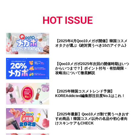
HOT ISSUE
【2025年4月Qoo10メガポ開催】韓国コスメ
オタクが選ぶ《絶対買うべき10のアイテム》
【Qoo10メガポ2025年次回の開催時期はいつ
からいつまで？】ポイント付与・有効期限・
攻略法について徹底解説
【2025年韓国コスメトレンド予測】
KOREAddicted編集部注目度No.1はこれ！
【2025年最新】Qoo10メガ割で買うべきおす
すめ商品！韓国コスメ以外の名品や初心者向
けスキンケアもCHECK