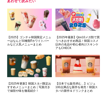
あわせて読みたい
【2025】ゴンチャ韓国限定メニュ
【2025年最新】Qoo10メガ割で買
ーはなんと50種類⁉ホワイトパー
うべきおすすめ商品！韓国コスメ
ルなど人気メニューまとめ
以外の名品や初心者向けスキンケ
アもCHECK
【2025年更新】韓国スタバ限定お
【日本でも販売求む…】ビジュ
すすめメニューまとめ｜写真付き
100点満点な新作を発売！韓国ス
で値段や味を徹底紹介！
タバの新作＆ドリンクまとめ