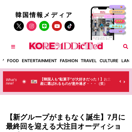
韓国情報メディア
TY
FOOD
ENTERTAINMENT
FASHION
TRAVEL
CULTURE
LAN
好きだった！】お土
【そんなものまで買っていくの？】日本のド
What’s
new!
ぎ・・・（笑）
ラストで韓国人が買うものがちょっと…
（笑）
【新グループがまもなく誕生】7月に
最終回を迎える大注目オーディショ