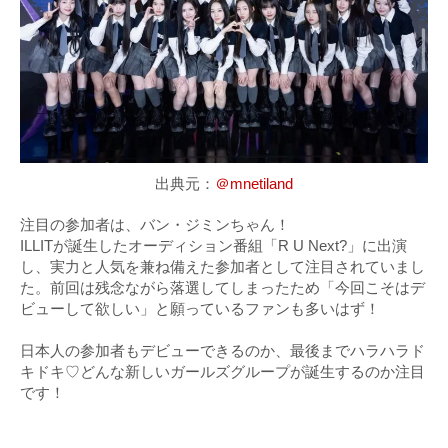
出典元：
＠mnetiland
注目の参加者は、バン・ジミンちゃん！
ILLITが誕生したオーディション番組「R U Next?」に出演
し、実力と人気を兼ね備えた参加者として注目されていまし
た。前回は残念ながら落選してしまったため「今回こそはデ
ビューして欲しい」と願っているファンも多いはず！
日本人の参加者もデビューできるのか、最後までハラハラド
キドキ♡どんな新しいガールズグループが誕生するのか注目
です！