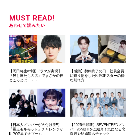
MUST READ!
あわせて読みたい
【岡田将生×韓国ドラマが実現】
【感動】契約終了の日、社員全員
『殺し屋たちの店』でまさかの役
に贈り物をしたK-POPスターの粋
どころとは・・・
な別れ方
【日本人メンバーが火付け役‼】
【2025年最新】SEVENTEENメン
「暴走モルモット」チャレンジが
バーのMBTIをご紹介！気になる恋
K-POP界で大ブーム
愛観や結婚観もチェック