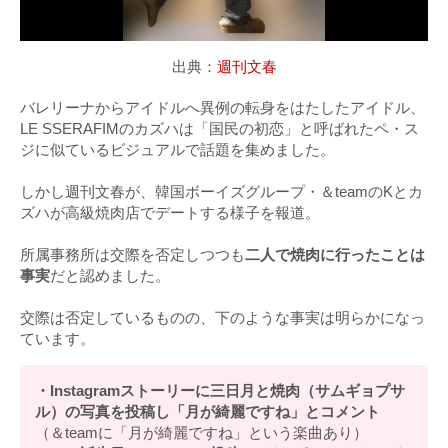
出典：
週刊文春
バレリーナからアイドルへ異例の転身をはたしたアイドル、
LE SSERAFIMのカズハは「国民の初恋」と呼ばれたペ・ス
ジに似ているビジュアルで話題を集めました。
しかし週刊文春が、韓国ボーイズグループ・＆teamのKとカ
ズハが高級焼肉店でデートする様子を報道。
所属事務所は交際を否定しつつも
二人で焼肉に行ったことは
事実
だと認めました。
交際は否定しているものの、下のような事実は明らかになっ
ています。
・Instagramストーリーに三日月と焼肉（サムギョプサ
ル）の写真を投稿し「月が綺麗ですね」とコメント
（＆teamに「月が綺麗ですね」という楽曲あり）