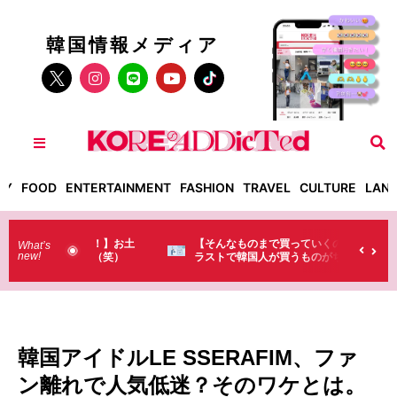
韓国情報メディア
TY
FOOD
ENTERTAINMENT
FASHION
TRAVEL
CULTURE
LAN
った！】お土
【そんなものまで買っていくの？】日本のド
What’s
new!
・・（笑）
ラストで韓国人が買うものがちょっと…
（笑）
韓国アイドルLE SSERAFIM、ファ
ン離れで人気低迷？そのワケとは。