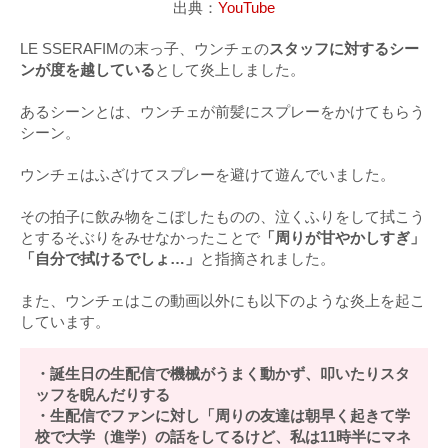
出典：
YouTube
LE SSERAFIMの末っ子、ウンチェの
スタッフに対するシー
ンが度を越している
として炎上しました。
あるシーンとは、ウンチェが前髪にスプレーをかけてもらう
シーン。
ウンチェはふざけてスプレーを避けて遊んでいました。
その拍子に飲み物をこぼしたものの、泣くふりをして拭こう
とするそぶりをみせなかったことで
「周りが甘やかしすぎ」
「自分で拭けるでしょ…」
と指摘されました。
また、ウンチェはこの動画以外にも以下のような炎上を起こ
しています。
・誕生日の生配信で機械がうまく動かず、叩いたりスタ
ッフを睨んだりする
・生配信でファンに対し「周りの友達は朝早く起きて学
校で大学（進学）の話をしてるけど、私は11時半にマネ