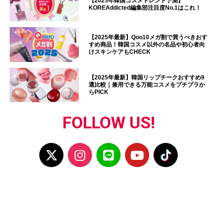
【2025年韓国コスメトレンド予測】
KOREAddicted編集部注目度No.1はこれ！
【2025年最新】Qoo10メガ割で買うべきおす
すめ商品！韓国コスメ以外の名品や初心者向
けスキンケアもCHECK
【2025年最新】韓国リップチークおすすめ9
選比較｜兼用できる万能コスメをプチプラか
らPICK
FOLLOW US!