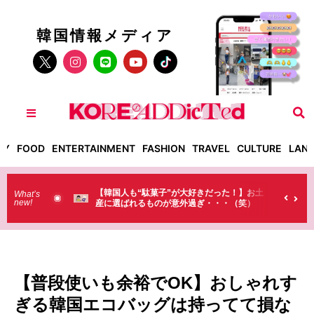
韓国情報メディア
TY
FOOD
ENTERTAINMENT
FASHION
TRAVEL
CULTURE
LAN
菓子”が大好きだった！】お土
【そんなものまで買っていくの？】日本
What’s
new!
ものが意外過ぎ・・・（笑）
ラストで韓国人が買うものがちょっと…
（笑）
【普段使いも余裕でOK】おしゃれす
ぎる韓国エコバッグは持ってて損な