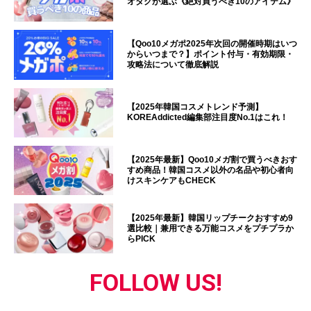
オタクが選ぶ《絶対買うべき10のアイテム》
【Qoo10メガポ2025年次回の開催時期はいつ
からいつまで？】ポイント付与・有効期限・
攻略法について徹底解説
【2025年韓国コスメトレンド予測】
KOREAddicted編集部注目度No.1はこれ！
【2025年最新】Qoo10メガ割で買うべきおす
すめ商品！韓国コスメ以外の名品や初心者向
けスキンケアもCHECK
【2025年最新】韓国リップチークおすすめ9
選比較｜兼用できる万能コスメをプチプラか
らPICK
FOLLOW US!