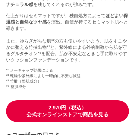
ナチュラル感
を残してくれるのが強みです。
仕上がりはセミマットですが、独自処方によって
ほどよい保
湿感と自然なツヤ感
を演出。自信が持てるセミマット肌へと
導きます。
また、ゆらぎがちな肌*²の方も使いやすいよう、肌をすこや
かに整える竹抽出物*³と、紫外線による外的刺激から肌を守
るグルタチオン*⁴を配合。肌が不安定なときも手に取りやす
いクッションファンデーションです。
*¹ メーキャップ効果による
*² 乾燥や紫外線により一時的に不安な状態
*³ 竹酢（整肌成分）
*⁴ 整肌成分
2,970円（税込）
公式オンラインストアで商品を見る