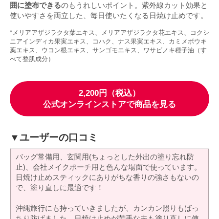
囲に塗布できる
のもうれしいポイント。紫外線カット効果と
使いやすさを両立した、毎日使いたくなる日焼け止めです。
*メリアアザジラクタ葉エキス、メリアアザジラクタ花エキス、コクシ
ニアインディカ果実エキス、コハク、ナス果実エキス、カミメボウキ
葉エキス、ウコン根エキス、サンゴモエキス、ワサビノキ種子油（す
べて整肌成分）
2,200円（税込）
公式オンラインストアで商品を見る
▼ユーザーの口コミ
バッグ常備用、玄関用(ちょっとした外出の塗り忘れ防
止)、会社メイクポーチ用と色んな場面で使っています。
日焼け止めスティックにありがちな香りの強さもないの
で、塗り直しに最適です！
沖縄旅行にも持っていきましたが、カンカン照りもばっ
ちり防げました。日焼け止めが苦手な夫も塗り直しに使