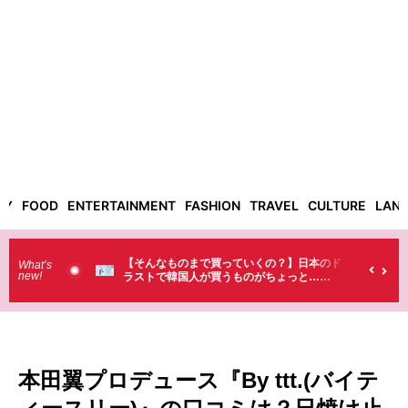
TY
FOOD
ENTERTAINMENT
FASHION
TRAVEL
CULTURE
LAN
ものまで買っていくの？】日本のド
「これ無しじゃ生きられない…」日
What’s
new!
韓国人が買うものがちょっと…
料が最高過ぎる？韓国人が沼ってし
味料とは・・・
本田翼プロデュース『By ttt.(バイテ