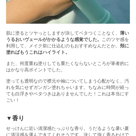
肌に塗るとツヤっとしますが決してベタつくことなく、
薄い
うるおいヴェールがかかるような感覚でした。
このツヤ感を
利用して、メイク前に仕込むのもおすすめなんだとか。
頬に
塗ればもうこれはハイライト。
また、何度重ね塗りしても重たくならないところが筆者的に
はかなり高ポイントでした。
塗っても透明なので襟元や袖についてしまう心配がなく、汚
れを気にせずガンガン塗れちゃいます。ちなみに時間が経っ
ても白浮きやベタつきはありませんでした！これは本当にす
ごい！
▼香り
せっけんに近い清潔感たっぷりな香り。うだるような暑い夏
に清涼感を運んできてくれそうです。決して強く香るわけで