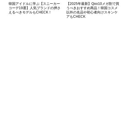
韓国アイドルに学ぶ【スニーカー
【2025年最新】Qoo10メガ割で買
コーデ19選】人気ブランドの押さ
うべきおすすめ商品！韓国コスメ
えるべきモデルもCHECK！
以外の名品や初心者向けスキンケ
アもCHECK