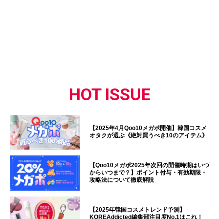
HOT ISSUE
【2025年4月Qoo10メガポ開催】韓国コスメ
オタクが選ぶ《絶対買うべき10のアイテム》
【Qoo10メガポ2025年次回の開催時期はいつ
からいつまで？】ポイント付与・有効期限・
攻略法について徹底解説
【2025年韓国コスメトレンド予測】
KOREAddicted編集部注目度No.1はこれ！