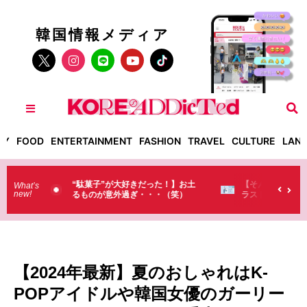
韓国情報メディア
TY
FOOD
ENTERTAINMENT
FASHION
TRAVEL
CULTURE
LAN
った！】お土
【そんなものまで買っていくの？】日本のド
What’s
new!
・・（笑）
ラストで韓国人が買うものがちょっと…
（笑）
【2024年最新】夏のおしゃれはK-
POPアイドルや韓国女優のガーリー