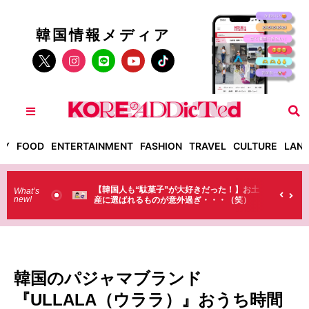
韓国情報メディア
TY
FOOD
ENTERTAINMENT
FASHION
TRAVEL
CULTURE
LAN
大好きだった！】お土
【そんなものまで買っていくの？】日本のド
What’s
new!
過ぎ・・・（笑）
ラストで韓国人が買うものがちょっと…
（笑）
韓国のパジャマブランド
『ULLALA（ウララ）』おうち時間