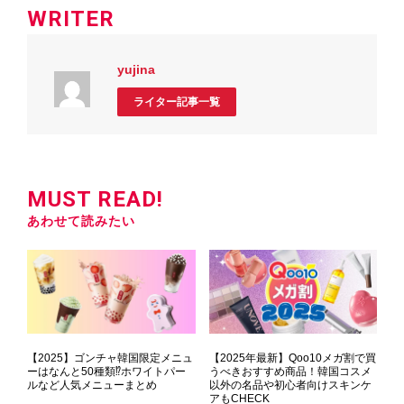
WRITER
yujina
ライター記事一覧
MUST READ!
あわせて読みたい
【2025】ゴンチャ韓国限定メニュ
【2025年最新】Qoo10メガ割で買
ーはなんと50種類⁉ホワイトパー
うべきおすすめ商品！韓国コスメ
ルなど人気メニューまとめ
以外の名品や初心者向けスキンケ
アもCHECK