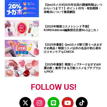
【Qoo10メガポ2025年次回の開催時期はいつ
からいつまで？】ポイント付与・有効期限・
攻略法について徹底解説
【2025年韓国コスメトレンド予測】
KOREAddicted編集部注目度No.1はこれ！
【2025年最新】Qoo10メガ割で買うべきおす
すめ商品！韓国コスメ以外の名品や初心者向
けスキンケアもCHECK
【2025年最新】韓国リップチークおすすめ9
選比較｜兼用できる万能コスメをプチプラか
らPICK
FOLLOW US!