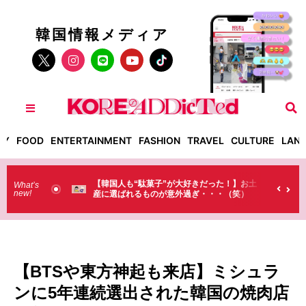
韓国情報メディア
TY
FOOD
ENTERTAINMENT
FASHION
TRAVEL
CULTURE
LAN
だった！】お土
【そんなものまで買っていくの？】日本のド
What’s
new!
・・・（笑）
ラストで韓国人が買うものがちょっと…
（笑）
【BTSや東方神起も来店】ミシュラ
ンに5年連続選出された韓国の焼肉店