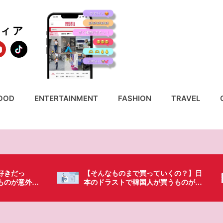
ディア
OOD
ENTERTAINMENT
FASHION
TRAVEL
いくの？】日
「これ無しじゃ生きられない…」日本
買うものがち
の調味料が最高過ぎる？韓国人が沼っ
てしまった調味料とは・・・