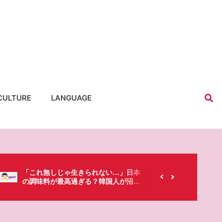
CULTURE
LANGUAGE
【韓国にもあるのに…】なぜ日本のセ
春シーズ
ブンイレブンが韓国人に人気なの？
「桜」で
た・・・!