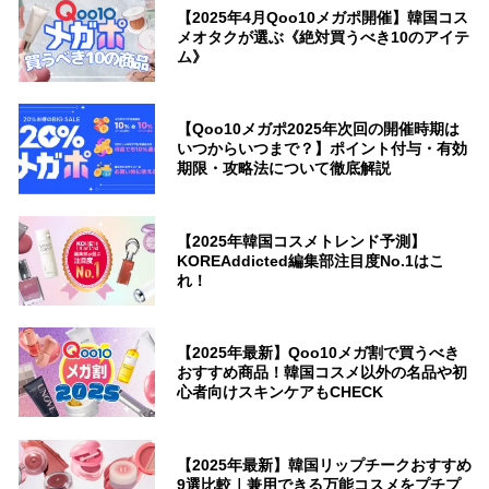
【2025年4月Qoo10メガポ開催】韓国コス
メオタクが選ぶ《絶対買うべき10のアイテ
ム》
【Qoo10メガポ2025年次回の開催時期は
いつからいつまで？】ポイント付与・有効
期限・攻略法について徹底解説
【2025年韓国コスメトレンド予測】
KOREAddicted編集部注目度No.1はこ
れ！
【2025年最新】Qoo10メガ割で買うべき
おすすめ商品！韓国コスメ以外の名品や初
心者向けスキンケアもCHECK
【2025年最新】韓国リップチークおすすめ
9選比較｜兼用できる万能コスメをプチプ