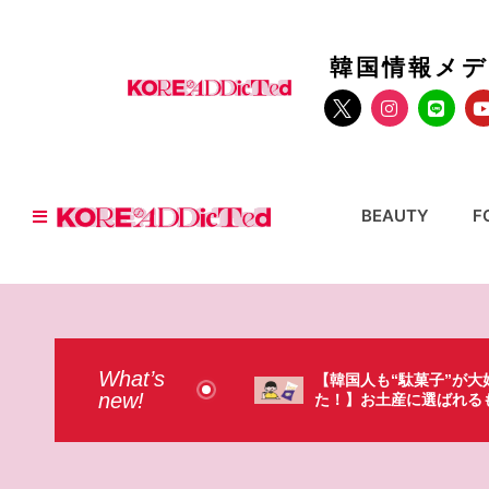
韓国情報メ
BEAUTY
F
What’s
人も“駄菓子”が大好きだっ
【そんなものまで買って
new!
お土産に選ばれるものが意外過
本のドラストで韓国人が
・（笑）
ょっと…（笑）