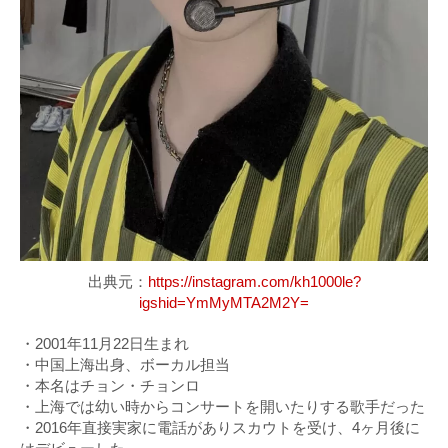
出典元：
https://instagram.com/kh1000le?
igshid=YmMyMTA2M2Y=
・2001年11月22日生まれ
・中国上海出身、ボーカル担当
・本名はチョン・チョンロ
・上海では幼い時からコンサートを開いたりする歌手だった
・2016年直接実家に電話がありスカウトを受け、4ヶ月後に