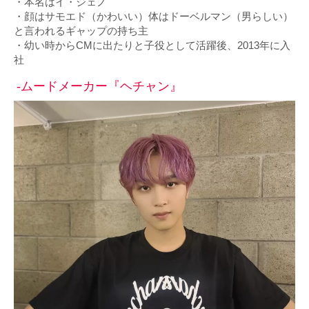
・本名はイ・ジェノ
・顔はサモエド（かわいい）体はドーベルマン（男らしい）
と言われるギャップの持ち主
・幼い時からCMに出たりと子役として活躍後、2013年に入
社
-ムードメーカー『ヘチャン』