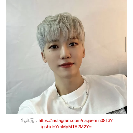
出典元：
https://instagram.com/na.jaemin0813?
igshid=YmMyMTA2M2Y=