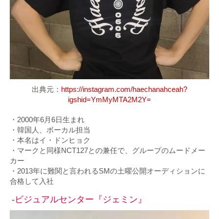
出典元：
https://instagram.com/haechanahceah?
igshid=YmMyMTA2M2Y=
・2000年6月6日生まれ
・韓国人、ボーカル担当
・本名はイ・ドンヒョク
・マークと同様NCT127との兼任で、グループのムードメー
カー
・2013年に難関と言われるSMの土曜公開オーディションに
合格して入社
-ビジュアルセンター『ジェミン』