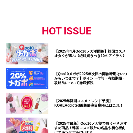
HOT ISSUE
【2025年4月Qoo10メガポ開催】韓国コスメ
オタクが選ぶ《絶対買うべき10のアイテム》
【Qoo10メガポ2025年次回の開催時期はいつ
からいつまで？】ポイント付与・有効期限・
攻略法について徹底解説
【2025年韓国コスメトレンド予測】
KOREAddicted編集部注目度No.1はこれ！
【2025年最新】Qoo10メガ割で買うべきおす
すめ商品！韓国コスメ以外の名品や初心者向
けスキンケアもCHECK