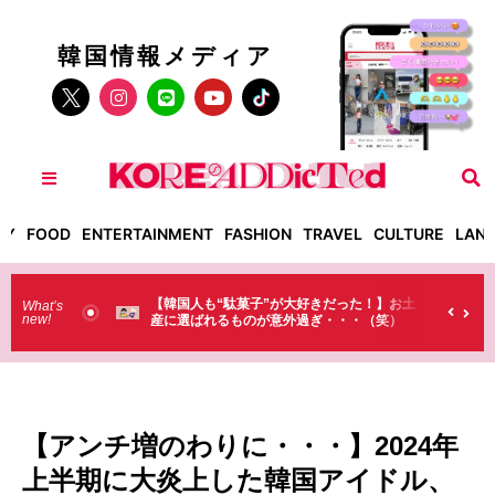
韓国情報メディア
TY
FOOD
ENTERTAINMENT
FASHION
TRAVEL
CULTURE
LAN
菓子”が大好きだった！】お土
【そんなものまで買っていくの？】日本の
What’s
new!
のが意外過ぎ・・・（笑）
ラストで韓国人が買うものがちょっと…
（笑）
【アンチ増のわりに・・・】2024年
上半期に大炎上した韓国アイドル、