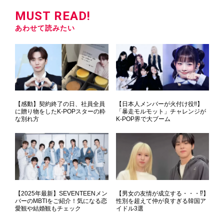
MUST READ!
あわせて読みたい
【感動】契約終了の日、社員全員
【日本人メンバーが火付け役‼】
に贈り物をしたK-POPスターの粋
「暴走モルモット」チャレンジが
な別れ方
K-POP界で大ブーム
【2025年最新】SEVENTEENメン
【男女の友情が成立する・・・⁉】
バーのMBTIをご紹介！気になる恋
性別を超えて仲が良すぎる韓国ア
愛観や結婚観もチェック
イドル3選