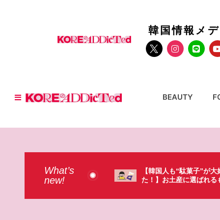
韓国情報メ
BEAUTY
F
What’s
国人も“駄菓子”が大好きだっ
【そんなものまで買って
new!
】お土産に選ばれるものが意外過
本のドラストで韓国人が
・・（笑）
ょっと…（笑）