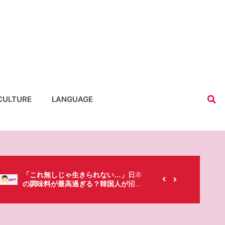
CULTURE
LANGUAGE
【韓国にもあるのに…】なぜ日本のセ
春シー
ブンイレブンが韓国人に人気なの？
「桜」
た・・・