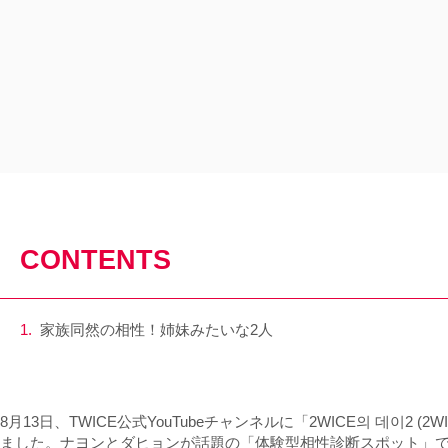
CONTENTS
家族同然の相性！姉妹みたいな2人
8月13日、TWICE公式YouTubeチャンネルに「2WICE의 데이2 (2WICE’
ました。ナヨンとダヒョンが話題の「体験型相性診断スポット」