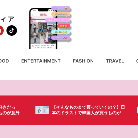
ディア
OOD
ENTERTAINMENT
FASHION
TRAVEL
いくの？】日
「これ無しじゃ生きられない…」日本
買うものがち
の調味料が最高過ぎる？韓国人が沼っ
てしまった調味料とは・・・