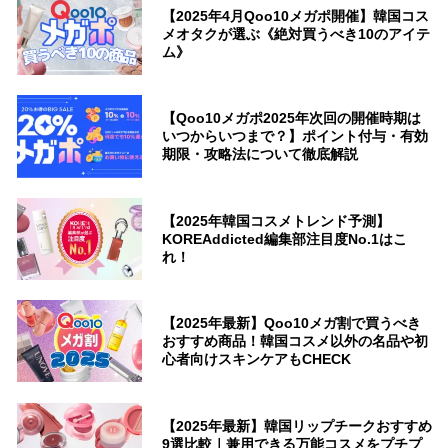
【2025年4月Qoo10メガポ開催】韓国コス
メオタクが選ぶ《絶対買うべき10のアイテ
ム》
【Qoo10メガポ2025年次回の開催時期は
いつからいつまで？】ポイント付与・有効
期限・攻略法について徹底解説
【2025年韓国コスメトレンド予測】
KOREAddicted編集部注目度No.1はこ
れ！
【2025年最新】Qoo10メガ割で買うべき
おすすめ商品！韓国コスメ以外の名品や初
心者向けスキンケアもCHECK
【2025年最新】韓国リップチークおすすめ
9選比較｜兼用できる万能コスメをプチプ