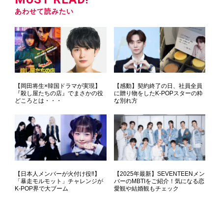
あわせて読みたい
【岡田将生×韓国ドラマが実現】
【感動】契約終了の日、社員全員
『殺し屋たちの店』でまさかの役
に贈り物をしたK-POPスターの粋
どころとは・・・
な別れ方
【日本人メンバーが火付け役‼】
【2025年最新】SEVENTEENメン
「暴走モルモット」チャレンジが
バーのMBTIをご紹介！気になる恋
K-POP界で大ブーム
愛観や結婚観もチェック