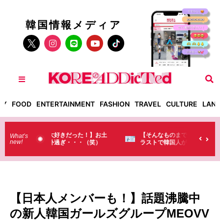
韓国情報メディア
TY
FOOD
ENTERTAINMENT
FASHION
TRAVEL
CULTURE
LAN
った！】お土
【そんなものまで買っていくの？】日本のド
What’s
new!
・・（笑）
ラストで韓国人が買うものがちょっと…
（笑）
【日本人メンバーも！】話題沸騰中
の新人韓国ガールズグループMEOVV