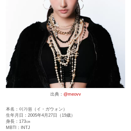
出典：
@meovv
本名：이가원（イ・ガウォン）
生年月日：2005年4月27日（19歳）
身長：173㎝
MBTI：INTJ