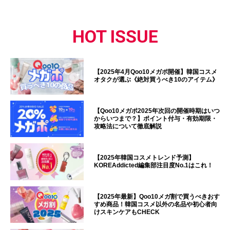
HOT ISSUE
【2025年4月Qoo10メガポ開催】韓国コスメ
オタクが選ぶ《絶対買うべき10のアイテム》
【Qoo10メガポ2025年次回の開催時期はいつ
からいつまで？】ポイント付与・有効期限・
攻略法について徹底解説
【2025年韓国コスメトレンド予測】
KOREAddicted編集部注目度No.1はこれ！
【2025年最新】Qoo10メガ割で買うべきおす
すめ商品！韓国コスメ以外の名品や初心者向
けスキンケアもCHECK