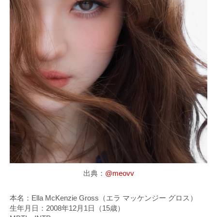
出典：
@meovv
本名：Ella McKenzie Gross（エラ マッケンジー グロス）
生年月日：2008年12月1日（15歳）