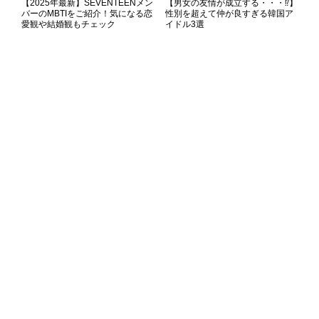
【2025年最新】SEVENTEENメン
【男女の友情が成立する・・・⁉】
バーのMBTIをご紹介！気になる恋
性別を超えて仲が良すぎる韓国ア
愛観や結婚観もチェック
イドル3選