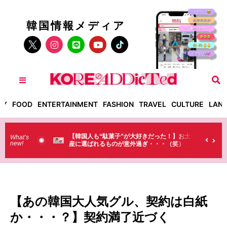
韓国情報メディア
TY
FOOD
ENTERTAINMENT
FASHION
TRAVEL
CULTURE
LAN
人も“駄菓子”が大好きだった！】お土
【そんなものまで買っていくの？
What’s
new!
ばれるものが意外過ぎ・・・（笑）
ラストで韓国人が買うものがちょ
（笑）
【あの韓国大人気グル、契約は白紙
か・・・？】契約満了近づく