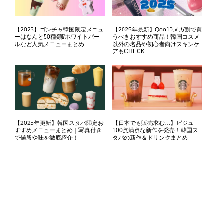
【2025】ゴンチャ韓国限定メニュ
【2025年最新】Qoo10メガ割で買
ーはなんと50種類⁉ホワイトパー
うべきおすすめ商品！韓国コスメ
ルなど人気メニューまとめ
以外の名品や初心者向けスキンケ
アもCHECK
【2025年更新】韓国スタバ限定お
【日本でも販売求む…】ビジュ
すすめメニューまとめ｜写真付き
100点満点な新作を発売！韓国ス
で値段や味を徹底紹介！
タバの新作＆ドリンクまとめ