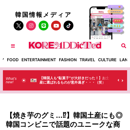
韓国情報メディア
TY
FOOD
ENTERTAINMENT
FASHION
TRAVEL
CULTURE
LAN
だった！】お土
【そんなものまで買っていくの？】日本のド
What’s
new!
・・・（笑）
ラストで韓国人が買うものがちょっと…
（笑）
【焼き芋のグミ…⁉】韓国土産にも◎
韓国コンビニで話題のユニークな商