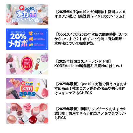
【2025年4月Qoo10メガポ開催】韓国コスメ
オタクが選ぶ《絶対買うべき10のアイテム》
【Qoo10メガポ2025年次回の開催時期はいつ
からいつまで？】ポイント付与・有効期限・
攻略法について徹底解説
【2025年韓国コスメトレンド予測】
KOREAddicted編集部注目度No.1はこれ！
【2025年最新】Qoo10メガ割で買うべきおす
すめ商品！韓国コスメ以外の名品や初心者向
けスキンケアもCHECK
【2025年最新】韓国リップチークおすすめ9
選比較｜兼用できる万能コスメをプチプラか
らPICK