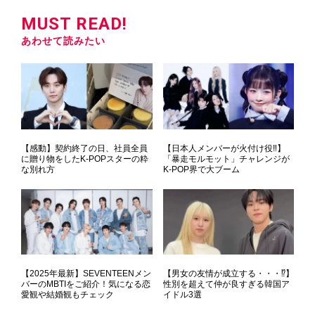
MUST READ!
あわせて読みたい
【感動】契約終了の日、社員全員
【日本人メンバーが火付け役‼】
に贈り物をしたK-POPスターの粋
「暴走モルモット」チャレンジが
な別れ方
K-POP界で大ブーム
【2025年最新】SEVENTEENメン
【男女の友情が成立する・・・⁉】
バーのMBTIをご紹介！気になる恋
性別を超えて仲が良すぎる韓国ア
愛観や結婚観もチェック
イドル3選