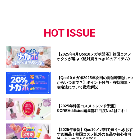
HOT ISSUE
【2025年4月Qoo10メガポ開催】韓国コスメ
オタクが選ぶ《絶対買うべき10のアイテム》
【Qoo10メガポ2025年次回の開催時期はいつ
からいつまで？】ポイント付与・有効期限・
攻略法について徹底解説
【2025年韓国コスメトレンド予測】
KOREAddicted編集部注目度No.1はこれ！
【2025年最新】Qoo10メガ割で買うべきおす
すめ商品！韓国コスメ以外の名品や初心者向