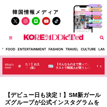
韓国情報メディア
TY
FOOD
ENTERTAINMENT
FASHION
TRAVEL
CULTURE
LAN
った！】お土
【そんなものまで買っていくの？】日本のド
What’s
new!
・・（笑）
ラストで韓国人が買うものがちょっと…
（笑）
【デビュー日も決定！】SM新ガール
ズグループが公式インスタグラムを