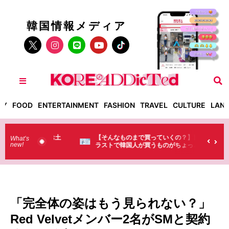
韓国情報メディア
TY
FOOD
ENTERTAINMENT
FASHION
TRAVEL
CULTURE
LAN
った！】お土
【そんなものまで買っていくの？】日本のド
What’s
new!
・・（笑）
ラストで韓国人が買うものがちょっと…
（笑）
「完全体の姿はもう見られない？」
Red Velvetメンバー2名がSMと契約