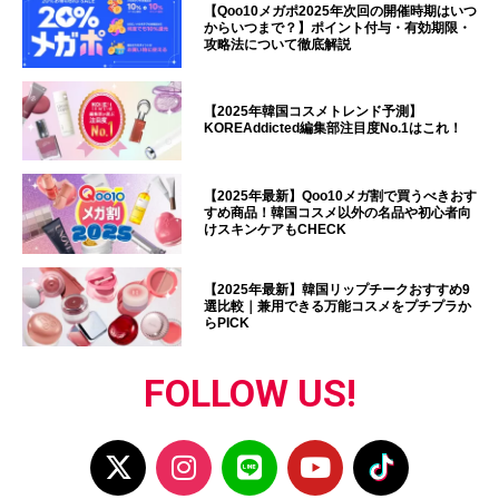
【Qoo10メガポ2025年次回の開催時期はいつ
からいつまで？】ポイント付与・有効期限・
攻略法について徹底解説
【2025年韓国コスメトレンド予測】
KOREAddicted編集部注目度No.1はこれ！
【2025年最新】Qoo10メガ割で買うべきおす
すめ商品！韓国コスメ以外の名品や初心者向
けスキンケアもCHECK
【2025年最新】韓国リップチークおすすめ9
選比較｜兼用できる万能コスメをプチプラか
らPICK
FOLLOW US!