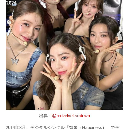
出典：
@redvelvet.smtown
2014年8月、デジタルシングル「행복（Happiness）」でデ