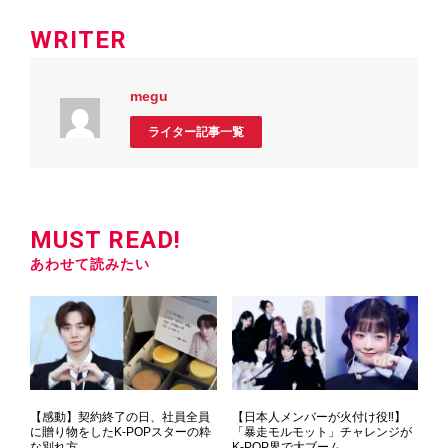
WRITER
megu
ライター記事一覧
MUST READ!
あわせて読みたい
【感動】契約終了の日、社員全員
【日本人メンバーが火付け役‼】
に贈り物をしたK-POPスターの粋
「暴走モルモット」チャレンジが
な別れ方
K-POP界で大ブーム