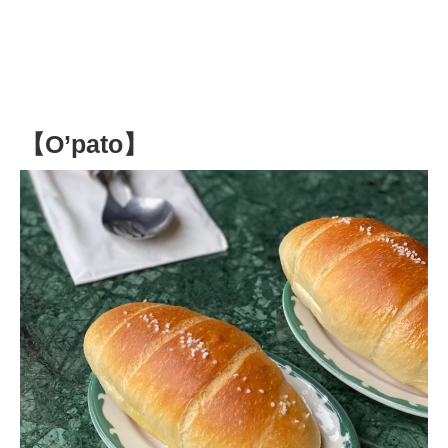
【O’pato】