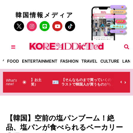
韓国情報メディア
TY
FOOD
ENTERTAINMENT
FASHION
TRAVEL
CULTURE
LAN
った！】お土
【そんなものまで買っていくの？】日本のド
What’s
new!
・・（笑）
ラストで韓国人が買うものがちょっと…
（笑）
【韓国】空前の塩パンブーム！絶
品、塩パンが食べられるベーカリー