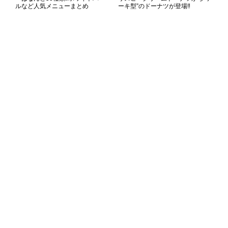
ルなど人気メニューまとめ
ーキ型”のドーナツが登場‼