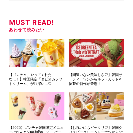
MUST READ!
あわせて読みたい
【ゴンチャ、やってくれた
【間違いない美味しさ♡】韓国サ
な…！】韓国限定「タピオカソフ
ーティーワンからキットカット×
トクリーム」が罪深い…♡
抹茶の新作が登場！
【2025】ゴンチャ韓国限定メニュ
【お祝いにもピッタリ♡】韓国ク
ーはなんと50種類⁉ホワイトパー
リスピークリームドーナツから“ケ