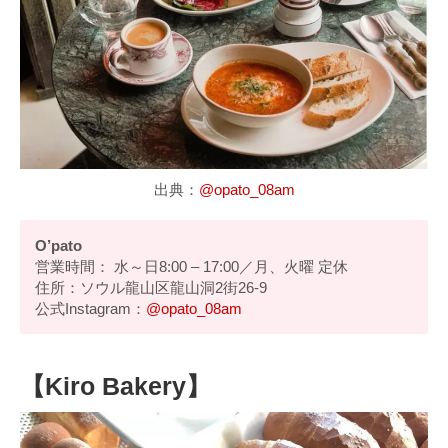
出典：
@opato_08am
O’pato
営業時間： 水～日8:00 – 17:00／月、火曜 定休
住所：ソウル龍山区龍山洞2街26-9
公式Instagram：
@opato_08am
【Kiro Bakery】