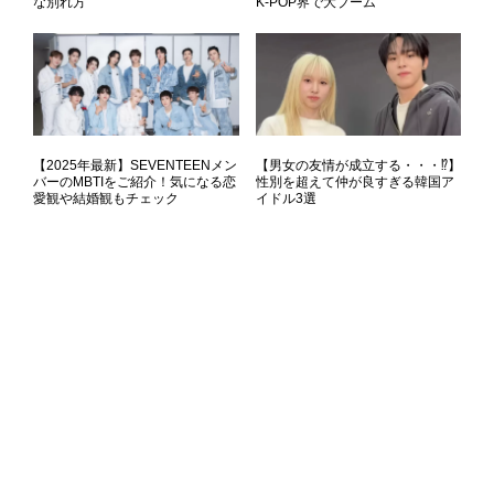
な別れ方
K-POP界で大ブーム
【2025年最新】SEVENTEENメン
【男女の友情が成立する・・・⁉】
バーのMBTIをご紹介！気になる恋
性別を超えて仲が良すぎる韓国ア
愛観や結婚観もチェック
イドル3選