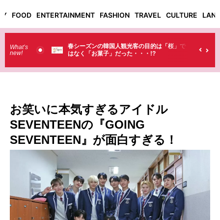
TY
FOOD
ENTERTAINMENT
FASHION
TRAVEL
CULTURE
LAN
本のセブンイ
春シーズンの韓国人観光客の目的は「桜」で
What’s
new!
はなく「お菓子」だった・・・!?
お笑いに本気すぎるアイドル
SEVENTEENの『GOING
SEVENTEEN』が面白すぎる！