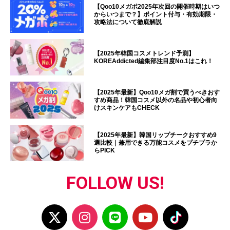
【Qoo10メガポ2025年次回の開催時期はいつ
からいつまで？】ポイント付与・有効期限・
攻略法について徹底解説
【2025年韓国コスメトレンド予測】
KOREAddicted編集部注目度No.1はこれ！
【2025年最新】Qoo10メガ割で買うべきおす
すめ商品！韓国コスメ以外の名品や初心者向
けスキンケアもCHECK
【2025年最新】韓国リップチークおすすめ9
選比較｜兼用できる万能コスメをプチプラか
らPICK
FOLLOW US!