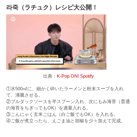
라죽（ラチュク）レシピ大公開！
出典：
K-Pop ON! Spotify
①水500㎖に、細かく砕いたラーメンと粉末スープを入れ
て、沸騰させる。
②ブルダックソースを半スプーン入れ、次にもみ海苔（普通
の海苔をちぎってもOK）を適量入れる。
③こんにゃく玄米ごはん（白ご飯でもOK）を入れる。
④ご飯が煮立ったら、えごま油と胡椒を少々加えて完成。