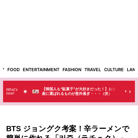
TY
FOOD
ENTERTAINMENT
FASHION
TRAVEL
CULTURE
LAN
【韓国人も“駄菓子”が大好きだった！】お土
【そんなものまで買
What’s
new!
産に選ばれるものが意外過ぎ・・・（笑）
ラストで韓国人が買
（笑）
BTS ジョングク考案！辛ラーメンで