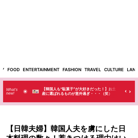
TY
FOOD
ENTERTAINMENT
FASHION
TRAVEL
CULTURE
LAN
大好きだった！】お土
【そんなものまで買っていくの？】日本のド
What’s
new!
過ぎ・・・（笑）
ラストで韓国人が買うものがちょっと…
（笑）
【日韓夫婦】韓国人夫を虜にした日