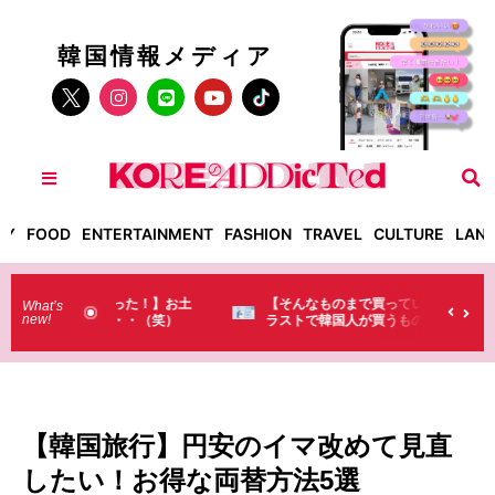
韓国情報メディア
TY
FOOD
ENTERTAINMENT
FASHION
TRAVEL
CULTURE
LAN
った！】お土
【そんなものまで買っていくの？】日本のド
What’s
new!
・・（笑）
ラストで韓国人が買うものがちょっと…
（笑）
【韓国旅行】円安のイマ改めて見直
したい！お得な両替方法5選