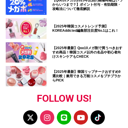
【Qoo10メガポ2025年次回の開催時期はいつ
からいつまで？】ポイント付与・有効期限・
攻略法について徹底解説
【2025年韓国コスメトレンド予測】
KOREAddicted編集部注目度No.1はこれ！
【2025年最新】Qoo10メガ割で買うべきおす
すめ商品！韓国コスメ以外の名品や初心者向
けスキンケアもCHECK
【2025年最新】韓国リップチークおすすめ9
選比較｜兼用できる万能コスメをプチプラか
らPICK
FOLLOW US!