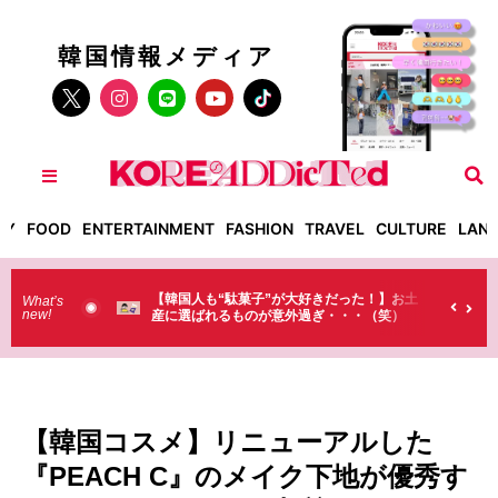
韓国情報メディア
TY
FOOD
ENTERTAINMENT
FASHION
TRAVEL
CULTURE
LAN
きだった！】お土
【そんなものまで買っていくの？】日本のド
What’s
new!
ぎ・・・（笑）
ラストで韓国人が買うものがちょっと…
（笑）
【韓国コスメ】リニューアルした
『PEACH C』のメイク下地が優秀す