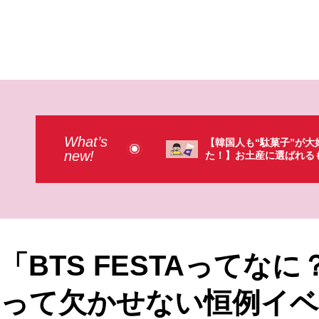
What’s
人も“駄菓子”が大好きだっ
【そんなものまで買って
new!
お土産に選ばれるものが意外過
本のドラストで韓国人が
・（笑）
ょっと…（笑）
「BTS FESTAってな
って欠かせない恒例イベ