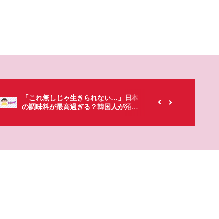
【韓国にもあるのに…】なぜ日本のセ
春シーズ
ブンイレブンが韓国人に人気なの？
「桜」で
た・・・!