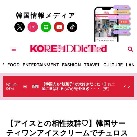
韓国情報メディア
TY
FOOD
ENTERTAINMENT
FASHION
TRAVEL
CULTURE
LAN
も“駄菓子”が大好きだった！】お土
【そんなものまで買っていくの？
What’s
new!
れるものが意外過ぎ・・・（笑）
ラストで韓国人が買うものがちょ
（笑）
【アイスとの相性抜群♡】韓国サー
ティワンアイスクリームでチュロス