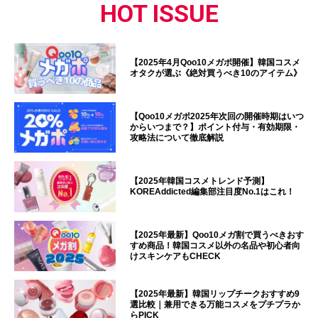
HOT ISSUE
【2025年4月Qoo10メガポ開催】韓国コスメ
オタクが選ぶ《絶対買うべき10のアイテム》
【Qoo10メガポ2025年次回の開催時期はいつ
からいつまで？】ポイント付与・有効期限・
攻略法について徹底解説
【2025年韓国コスメトレンド予測】
KOREAddicted編集部注目度No.1はこれ！
【2025年最新】Qoo10メガ割で買うべきおす
すめ商品！韓国コスメ以外の名品や初心者向
けスキンケアもCHECK
【2025年最新】韓国リップチークおすすめ9
選比較｜兼用できる万能コスメをプチプラか
らPICK