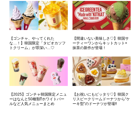
【ゴンチャ、やってくれた
【間違いない美味しさ♡】韓国サ
な…！】韓国限定「タピオカソフ
ーティーワンからキットカット×
トクリーム」が罪深い…♡
抹茶の新作が登場！
【2025】ゴンチャ韓国限定メニュ
【お祝いにもピッタリ♡】韓国ク
ーはなんと50種類⁉ホワイトパー
リスピークリームドーナツから“ケ
ルなど人気メニューまとめ
ーキ型”のドーナツが登場‼