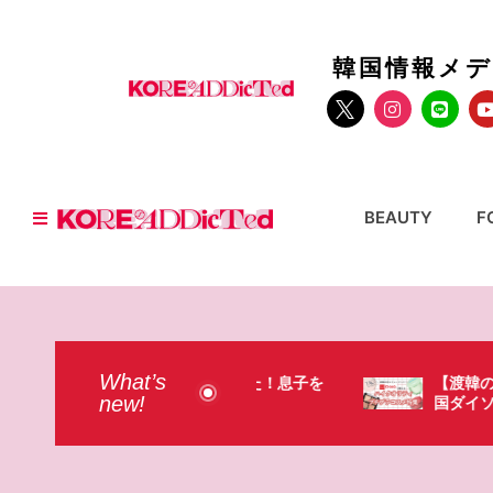
韓国情報メ
BEAUTY
F
What’s
国の小学校がすごすぎた！息子を
【渡韓のお土産はコレ
new!
わせてみて驚いたこと
国ダイソーのプチプラ