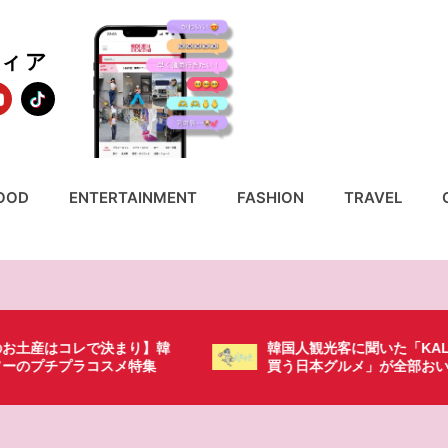
ディア
OOD
ENTERTAINMENT
FASHION
TRAVEL
で決まり】韓
韓国人観光客に聞いた「KALDIで絶対
コスメ特集
買う日本グルメ」が全部おいしすぎ
る・・・！