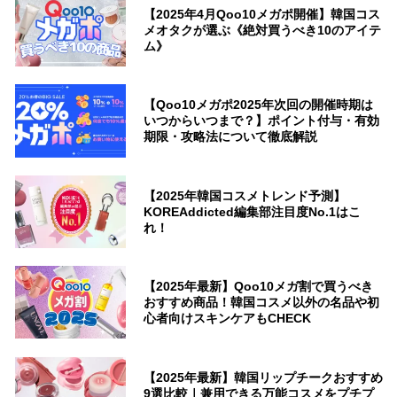
【2025年4月Qoo10メガポ開催】韓国コス
メオタクが選ぶ《絶対買うべき10のアイテ
ム》
【Qoo10メガポ2025年次回の開催時期は
いつからいつまで？】ポイント付与・有効
期限・攻略法について徹底解説
【2025年韓国コスメトレンド予測】
KOREAddicted編集部注目度No.1はこ
れ！
【2025年最新】Qoo10メガ割で買うべき
おすすめ商品！韓国コスメ以外の名品や初
心者向けスキンケアもCHECK
【2025年最新】韓国リップチークおすすめ
9選比較｜兼用できる万能コスメをプチプ