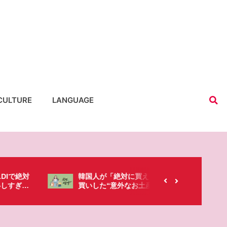
CULTURE
LANGUAGE
韓国人が「絶対に買え！」と日本で爆
【日本旅
買いした“意外なお土産”とは・・・？
う!?】