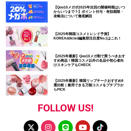
【Qoo10メガポ2025年次回の開催時期はいつ
からいつまで？】ポイント付与・有効期限・
攻略法について徹底解説
【2025年韓国コスメトレンド予測】
KOREAddicted編集部注目度No.1はこれ！
【2025年最新】Qoo10メガ割で買うべきおす
すめ商品！韓国コスメ以外の名品や初心者向
けスキンケアもCHECK
【2025年最新】韓国リップチークおすすめ9
選比較｜兼用できる万能コスメをプチプラか
らPICK
FOLLOW US!