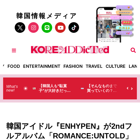
韓国情報メディア
TY
FOOD
ENTERTAINMENT
FASHION
TRAVEL
CULTURE
LAN
国人も“駄菓
【そんなものまで
「これ無しじゃ生
【
What’s
new!
が大好きだっ
買っていくの？】
きられない…」日
に
】お土産に選
日本のドラストで
本の調味料が最高
セ
るものが意外
韓国人が買うもの
過ぎる？韓国人が
韓
・・・（笑）
がちょっと…
沼ってしまった調
の
（笑）
味料とは・・・
韓国アイドル『ENHYPEN』が2ndフ
ルアルバム「ROMANCE:UNTOLD」