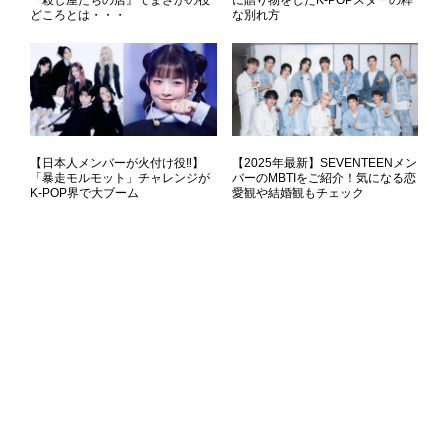
どころとは・・・
な別れ方
【日本人メンバーが火付け役‼】
【2025年最新】SEVENTEENメン
「暴走モルモット」チャレンジが
バーのMBTIをご紹介！気になる恋
K-POP界で大ブーム
愛観や結婚観もチェック